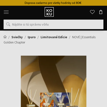
Doprava zadarmo pre všetky hodinky od 80€
Originálne
parfémy
a
hodinky
na
jednom
mieste
Sviečky
Ipuro
Limitované Edície
NOVÉ | Essentials
Golden Chapter