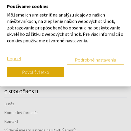
Používame cookies
O ZNAČKE
Môžeme ich umiestniť na analýzu údajov o našich
návštevníkoch, na zlepšenie našich webových stránok,
zobrazovanie prispôsobeného obsahu a na poskytovanie
skvelého zážitku z webových stránok. Pre viac informácií o
cookies používame otvorené nastavenia.
Náš výber na mieru presne pre
vás
Poprieť
Podrobné nastavenia
Povoliť všetko
O SPOLOČNOSTI
O nás
Kontaktný formulár
Kontakt
Výdajné miesto a predajňa KOKU Šamorín