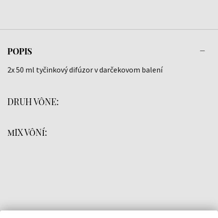
POPIS
2x 50 ml tyčinkový difúzor v darčekovom balení
DRUH VôNE:
mIX VôNí: