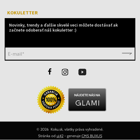
KOKULETTER
Novinky, trendy a ďalšie skvelé veci môžete dostávať ak
začnete odoberať náš kokuletter :)
E-mail*
©
2026 Koku.sk, všetky práva vyhradené.
Stránka od
ui42
- generuje
CMS BUXUS