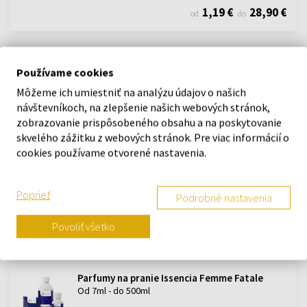
1,19 €
28,90 €
od
do
Parfumy na pranie Issencia Citrus Dream
Od 7ml - do 500ml
Používame cookies
Môžeme ich umiestniť na analýzu údajov o našich
Skladom
návštevníkoch, na zlepšenie našich webových stránok,
1,19 €
29,90 €
zobrazovanie prispôsobeného obsahu a na poskytovanie
od
do
skvelého zážitku z webových stránok. Pre viac informácií o
cookies používame otvorené nastavenia.
Parfumy na pranie Issencia Green Allure
Od 7ml - do 500ml
Poprieť
Podrobné nastavenia
Skladom
Povoliť všetko
1,19 €
26,90 €
od
do
Parfumy na pranie Issencia Femme Fatale
Od 7ml - do 500ml