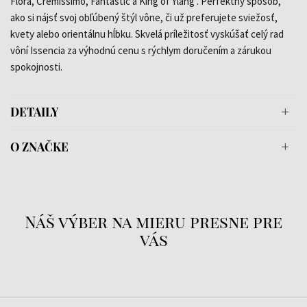
Flora, Cremissimo, Fantastic a King of Ylang . Perfektný spôsob,
ako si nájsť svoj obľúbený štýl vône, či už preferujete sviežosť,
kvety alebo orientálnu hĺbku. Skvelá príležitosť vyskúšať celý rad
vôní Issencia za výhodnú cenu s rýchlym doručením a zárukou
spokojnosti.
DETAILY
O ZNAČKE
Náš výber na mieru presne pre
vás