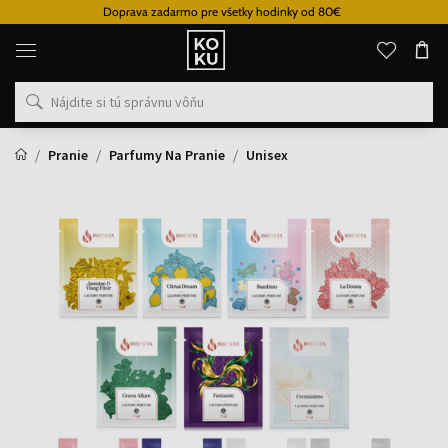
Doprava zadarmo pre všetky hodinky od 80€
Originálne
parfémy
a
hodinky
na
jednom
mieste
Pranie
Parfumy Na Pranie
Unisex