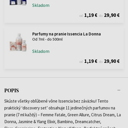
Skladom
1,19 €
29,90 €
od
do
Parfumy na pranie Issencia La Donna
Od 7ml - do 500ml
Skladom
1,19 €
29,90 €
od
do
POPIS
Skúste všetky obľúbené vône Issencia bez záväzku! Tento
praktický ‘discovery set’ obsahuje 11 jedinečných parfumov na
pranie (7 ml každý) – Femme Fatale, Green Allure, Citrus Dream, La
Donna, Jasmine & Ylang Elixir, Bambino, Dreamcatcher,