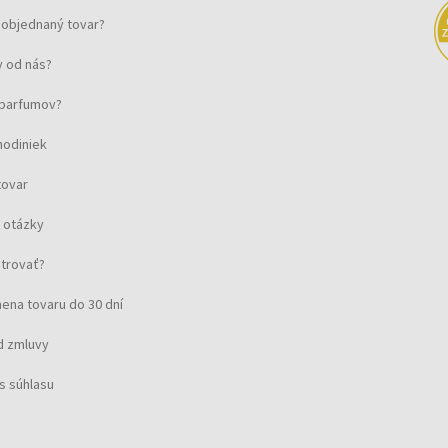
objednaný tovar?
 od nás?
u parfumov?
hodiniek
tovar
 otázky
strovať?
ena tovaru do 30 dní
d zmluvy
s súhlasu