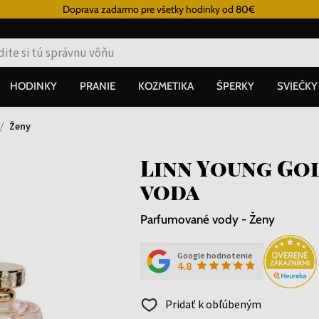
Doprava zadarmo pre všetky hodinky od 80€
HODINKY
PRANIE
KOZMETIKA
ŠPERKY
SVIEČKY
Ženy
Linn Young Go
voda
Parfumované vody - Ženy
Google hodnotenie
4.8
Pridať k obľúbeným