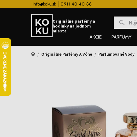
 hodinky od 80€
info@koku.sk
0911 40 40 88
Vernostný systém
Originálne parfémy a
hodinky na jednom
mieste
AKCIE
PARFUMY
Originálne Parfémy A Vône
Parfumované Vody