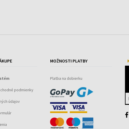
ÁKUPE
MOŽNOSTI PLATBY
ystém
Platba na dobierku
bchodné podmienky
ných údajov
ormulár
enia