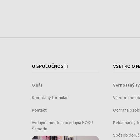
O SPOLOČNOSTI
VŠETKO O N
O nás
Vernostný s
Kontaktný formulár
Všeobecné o
Kontakt
Ochrana osob
Výdajné miesto a predajňa KOKU
Reklamačný f
Šamorín
Spôsob doruč