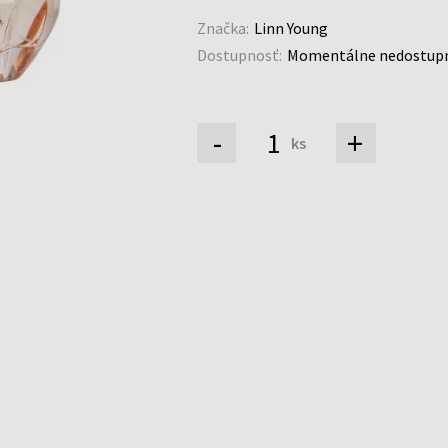
Značka:
Linn Young
Dostupnosť:
Momentálne nedostup
-
+
ks