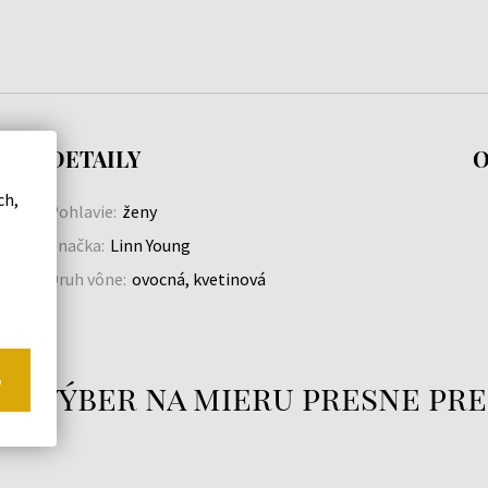
DETAILY
O
ch,
Pohlavie:
ženy
Značka:
Linn Young
Druh vône:
ovocná, kvetinová
o
áš výber na mieru presne pre