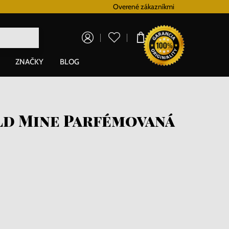
Vernostný systém
Overené zákazníkmi
Doprava zadarm
0,00 €
ZNAČKY
BLOG
ld Mine Parfémovaná