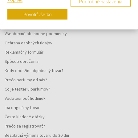
Podrobné nastavenia
VŠETKO O NÁKUPE
Povoliť všetko
Vernostný systém
Všeobecné obchodné podmienky
Ochrana osobných údajov
Reklamačný formulár
Spôsob doručenia
Kedy obdržím objednaný tovar?
Prečo parfumy od nás?
Čo je tester u parfumov?
Vodotesnosť hodiniek
Iba originálny tovar
Často kladené otázky
Prečo sa registrovať?
Bezplatná výmena tovaru do 30 dní