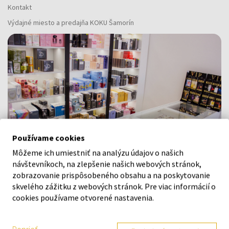
Kontakt
Výdajné miesto a predajňa KOKU Šamorín
Používame cookies
Môžeme ich umiestniť na analýzu údajov o našich
návštevníkoch, na zlepšenie našich webových stránok,
zobrazovanie prispôsobeného obsahu a na poskytovanie
skvelého zážitku z webových stránok. Pre viac informácií o
Navštívte našu predajňu v Šamoríne
cookies používame otvorené nastavenia.
Po - Pi: 8:00 - 16:00
Na Bratislavskej 64/76, Šamorín, 931 01
Poprieť