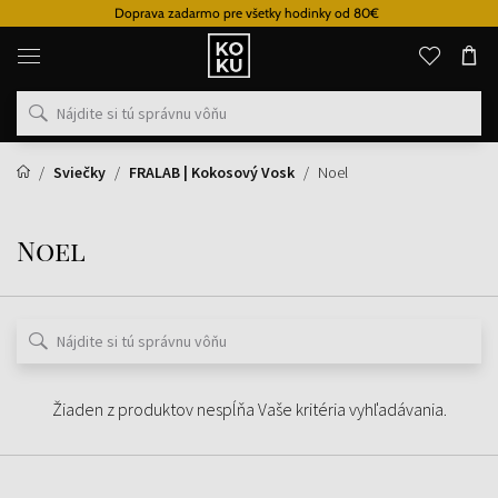
Doprava zadarmo pre všetky hodinky od 80€
Originálne
parfémy
a
hodinky
na
jednom
mieste
Sviečky
FRALAB | Kokosový Vosk
Noel
Noel
Žiaden z produktov nespĺňa Vaše kritéria vyhľadávania.