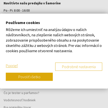
Navštívte našu predajňu v Šamoríne
Po - Pi: 8:00 - 16:00
Na Bratislavskej 64/76, Šamorín, 931 01
Používame cookies
Môžeme ich umiestniť na analýzu údajov o našich
VŠETKO O NÁKUPE
návštevníkoch, na zlepšenie našich webových stránok,
zobrazovanie prispôsobeného obsahu a na poskytovanie
Vernostný systém
skvelého zážitku z webových stránok. Pre viac informácií o
Všeobecné obchodné podmienky
cookies používame otvorené nastavenia.
Ochrana osobných údajov
Reklamačný formulár
Poprieť
Podrobné nastavenia
Spôsob doručenia
Povoliť všetko
Kedy obdržím objednaný tovar?
Prečo parfumy od nás?
Čo je tester u parfumov?
Vodotesnosť hodiniek
Iba originálny tovar