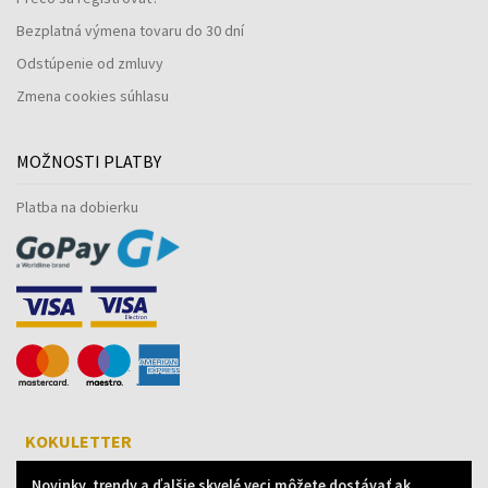
Bezplatná výmena tovaru do 30 dní
Odstúpenie od zmluvy
Zmena cookies súhlasu
MOŽNOSTI PLATBY
Platba na dobierku
KOKULETTER
Novinky, trendy a ďalšie skvelé veci môžete dostávať ak