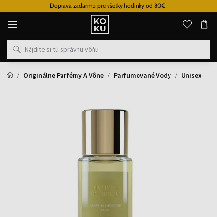
Doprava zadarmo pre všetky hodinky od 80€
Originálne
parfémy
a
hodinky
na
jednom
mieste
Originálne Parfémy A Vône
Parfumované Vody
Unisex