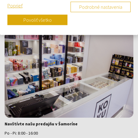
Poprieť
Kontaktný formulár
Podrobné nastavenia
Kontakt
Povoliť všetko
Výdajné miesto a predajňa KOKU Šamorín
Navštívte našu predajňu v Šamoríne
Po - Pi: 8:00 - 16:00