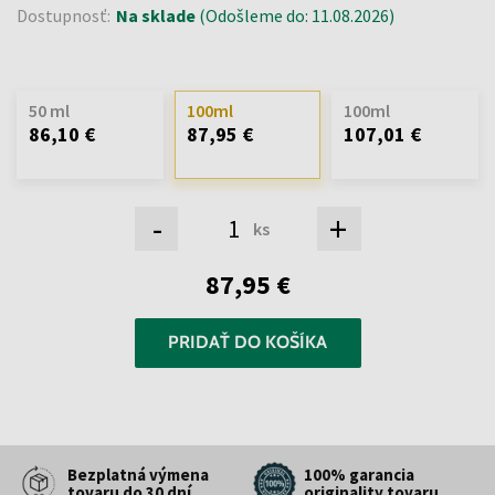
Dostupnosť:
Na sklade
(Odošleme do: 11.08.2026)
50 ml
100ml
100ml
86,10 €
87,95 €
107,01 €
-
+
ks
87,95 €
PRIDAŤ DO KOŠÍKA
Bezplatná výmena
100% garancia
tovaru do 30 dní
originality tovaru