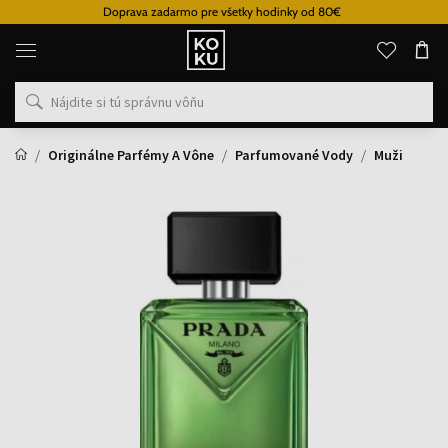
Doprava zadarmo pre všetky hodinky od 80€
Originálne
parfémy
a
hodinky
na
jednom
mieste
Originálne Parfémy A Vône
Parfumované Vody
Muži