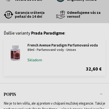
Garancia vrátenia
Odmeňujeme vás za
peňazí do 14 dní
vernosť
Ďalšie varianty
Prada Paradigme
:
French Avenue Paradigm Parfumovaná voda
80ml - Parfumované vody - Unisex
Skladom
32,60 €
POPIS
Nie je to len vôňa, ale aj prelom v chápaní mužskej elegancie. Taká je