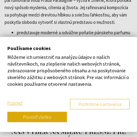
parfumovaná voda Prada Paradigme – výzva k zmene, ktorá ponúka
nový spôsob myslenia, cítenia aj života. Jej rafinovaná kompozícia
sa pohybuje medzi drevitou hĺbkou a sviežou ľahkosťou, aby vám
poskytla slobodu vytvoriť si vlastnú predstavu o mužnosti.
predstavuje moderné a odvážne poňatie pánskeho parfumu
s drevito-ambrovými tónmi
autormi vône sú parfuméri Marie Salamagne, Bruno
Používame cookies
Jovanovic a Nicolas Bonneville
Môžeme ich umiestniť na analýzu údajov o našich
v ponuke vo flakóne, ktorý je možné znovu naplniť
návštevníkoch, na zlepšenie našich webových stránok,
zobrazovanie prispôsobeného obsahu a na poskytovanie
skvelého zážitku z webových stránok. Pre viac informácií o
DETAILY
cookies používame otvorené nastavenia.
O ZNAČKE
Poprieť
Podrobné nastavenia
Povoliť všetko
Náš výber na mieru presne pre