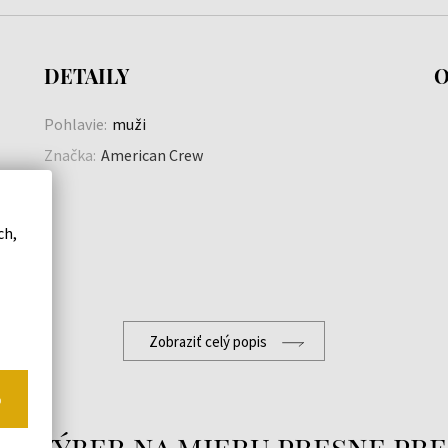
DETAILY
O
Pohlavie:
muži
Značka:
American Crew
e
ch,
Zobraziť celý popis
o
a
áš výber na mieru presne pre