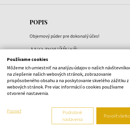
POPIS
Objemový púder pre dokonalý účes!
Ako používať
Používame cookies
Naneste malé množstvo púdru do dlane a poprášt
suché vlasy, potom vytvorte účes. Pred aplikáciou
Môžeme ich umiestniť na analýzu údajov o našich návštevníko
na zlepšenie našich webových stránok, zobrazovanie
niekoľkokrát zľahka poklepte na uzáver, aby sa
prispôsobeného obsahu a na poskytovanie skvelého zážitku z
uvoľnilo požadované množstvo púdru.
webových stránok. Pre viac informácií o cookies používame
otvorené nastavenia.
Popis
Účinné látky:
Poprieť
Podrobné
Povoliť všetk
propylénglykol - zvláčňuje vlasovú pokožku 
nastavenia
hydratuje,
N