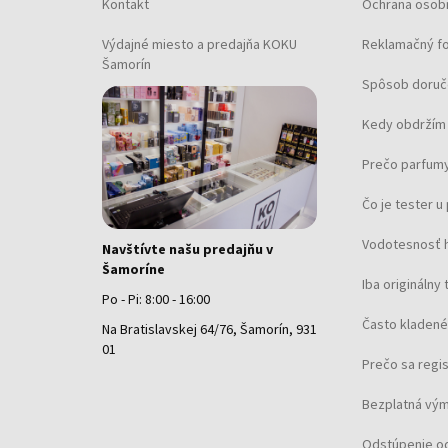
Kontakt
Ochrana osob
Výdajné miesto a predajňa KOKU
Reklamačný f
Šamorín
Spôsob doruč
Kedy obdržím 
Prečo parfumy
Čo je tester 
Vodotesnosť 
Navštívte našu predajňu v
Šamoríne
Iba originálny 
Po - Pi: 8:00 - 16:00
Často kladené
Na Bratislavskej 64/76, Šamorín, 931
01
Prečo sa regi
Bezplatná vým
Odstúpenie o