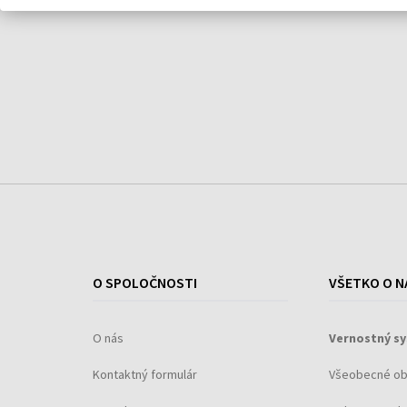
kyselina citrónová - oživuje a obnovuje vlasy,
oxid kremičitý - dodáva objem.
vlastnosti:
dodáva vlasom objem,
zmatňuje,
regeneruje vlasy,
nezaťažuje ich.
Typ produktu: púdre - púdre na vlasy
Typ vlasov: vlasy normálne
Účinok: Na objem - Matujúci
O SPOLOČNOSTI
VŠETKO O N
O nás
Vernostný s
Kontaktný formulár
Všeobecné o