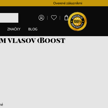
Vernostný systém
Overené zákazníkmi
Doprava zadarm
0,00 €
ZNAČKY
BLOG
em vlasov (Boost
né