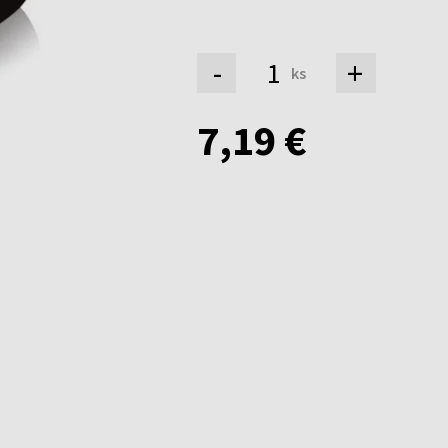
-
+
ks
7,19 €