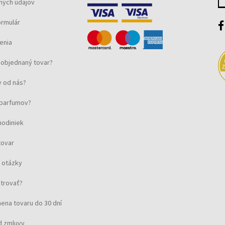
ných údajov
ormulár
enia
objednaný tovar?
 od nás?
u parfumov?
hodiniek
tovar
 otázky
strovať?
ena tovaru do 30 dní
d zmluvy