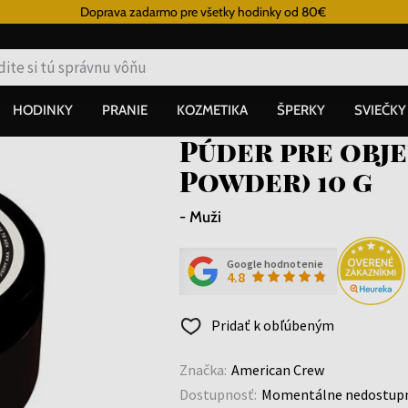
Doprava zadarmo pre všetky hodinky od 80€
HODINKY
PRANIE
KOZMETIKA
ŠPERKY
SVIEČKY
Púder pre obj
Powder) 10 g
- Muži
Google hodnotenie
4.8
Pridať k obľúbeným
Značka:
American Crew
Dostupnosť:
Momentálne nedostup