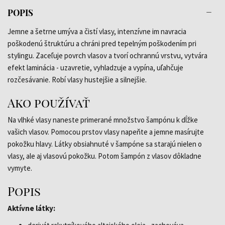
POPIS
Jemne a šetrne umýva a čistí vlasy, intenzívne im navracia
poškodenú štruktúru a chráni pred tepelným poškodením pri
stylingu. Zaceľuje povrch vlasov a tvorí ochrannú vrstvu, vytvára
efekt laminácia - uzavretie, vyhladzuje a vypína, uľahčuje
rozčesávanie. Robí vlasy hustejšie a silnejšie.
Ako používať
Na vlhké vlasy naneste primerané množstvo šampónu k dĺžke
vašich vlasov. Pomocou prstov vlasy napeňte a jemne masírujte
pokožku hlavy. Látky obsiahnuté v šampóne sa starajú nielen o
vlasy, ale aj vlasovú pokožku. Potom šampón z vlasov dôkladne
vymyte.
Popis
Aktívne látky: