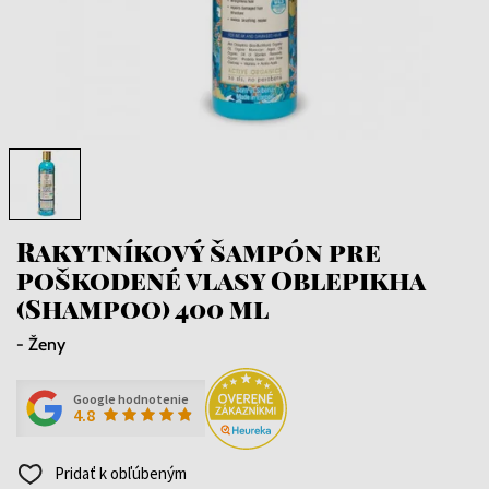
Rakytníkový šampón pre
poškodené vlasy Oblepikha
(Shampoo) 400 ml
- Ženy
Google hodnotenie
4.8
Pridať k obľúbeným