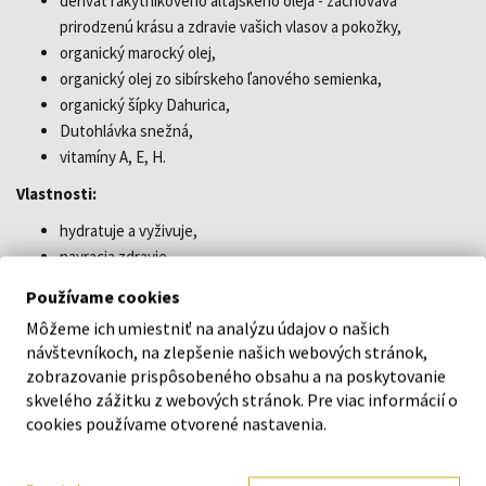
derivát rakytníkového altajského oleja - zachováva
prirodzenú krásu a zdravie vašich vlasov a pokožky,
organický marocký olej,
organický olej zo sibírskeho ľanového semienka,
organický šípky Dahurica,
Dutohlávka snežná,
vitamíny A, E, H.
Vlastnosti:
hydratuje a vyživuje,
navracia zdravie,
chráni pred tepelnou úpravou,
Používame cookies
uľahčuje rozčesávanie,
Môžeme ich umiestniť na analýzu údajov o našich
pre poškodené, farbené, melírované a ondulované vlasy.
návštevníkoch, na zlepšenie našich webových stránok,
Příznaky: Prírodné
zobrazovanie prispôsobeného obsahu a na poskytovanie
skvelého zážitku z webových stránok. Pre viac informácií o
Typ vlasov: vlasy farbené - vlasy poškodené
cookies používame otvorené nastavenia.
Účinok: Na hydratáciu - Regenerácia - Na ľahké rozčesávanie -
Vyživujúci