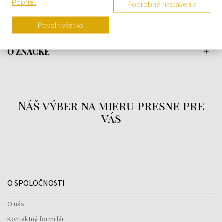
Poprieť
Podrobné nastavenia
Povoliť všetko
DETAILY
O ZNAČKE
Náš výber na mieru presne pre
vás
O SPOLOČNOSTI
O nás
Kontaktný formulár