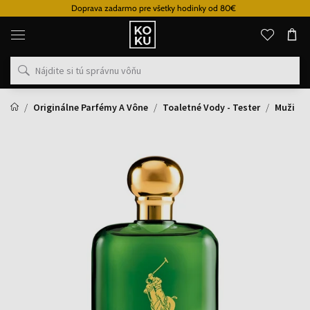
Doprava zadarmo pre všetky hodinky od 80€
Originálne
parfémy
a
hodinky
na
jednom
mieste
Originálne Parfémy A Vône
Toaletné Vody - Tester
Muži