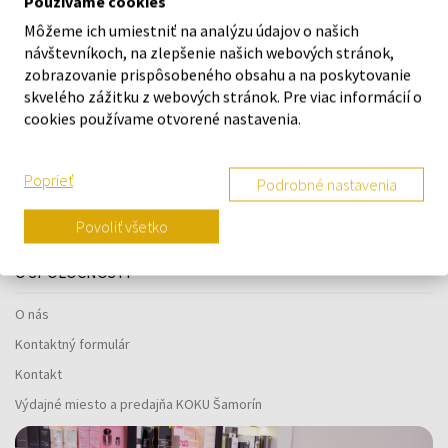
Používame cookies
O ZNAČKE
Môžeme ich umiestniť na analýzu údajov o našich
návštevníkoch, na zlepšenie našich webových stránok,
zobrazovanie prispôsobeného obsahu a na poskytovanie
skvelého zážitku z webových stránok. Pre viac informácií o
Náš výber na mieru presne pre
cookies používame otvorené nastavenia.
vás
Poprieť
Podrobné nastavenia
Povoliť všetko
O SPOLOČNOSTI
O nás
Kontaktný formulár
Kontakt
Výdajné miesto a predajňa KOKU Šamorín