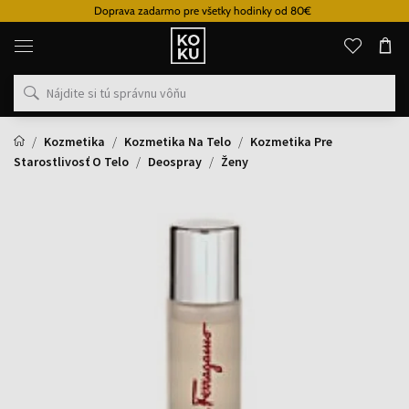
Doprava zadarmo pre všetky hodinky od 80€
Originálne
parfémy
a
hodinky
na
jednom
mieste
Kozmetika
Kozmetika Na Telo
Kozmetika Pre
Starostlivosť O Telo
Deospray
Ženy