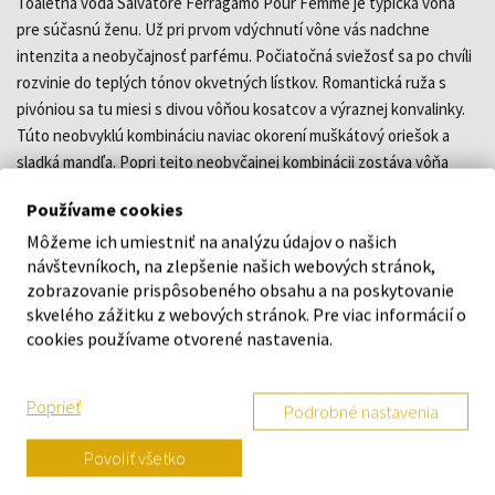
Toaletná voda Salvatore Ferragamo Pour Femme je typická vôňa
pre súčasnú ženu. Už pri prvom vdýchnutí vône vás nadchne
intenzita a neobyčajnosť parfému. Počiatočná sviežosť sa po chvíli
rozvinie do teplých tónov okvetných lístkov. Romantická ruža s
pivóniou sa tu miesi s divou vôňou kosatcov a výraznej konvalinky.
Túto neobvyklú kombináciu naviac okorení muškátový oriešok a
sladká mandľa. Popri tejto neobyčajnej kombinácii zostáva vôňa
veľmi diskrétna a ženská. Zvýrazňuje jemnú ženskosť a zmyselnosť,
Používame cookies
a zároveň podporuje ohnivosť charakteru. Salvatore Ferrgamo opäť
Môžeme ich umiestniť na analýzu údajov o našich
prináša niečo, čo vás pohltí a vy už nebudete chcieť nič iné. Zahaľte
návštevníkoch, na zlepšenie našich webových stránok,
sa do krásy a zmyselnosti ženy s kúzlom osobnosti. Toaletná voda
zobrazovanie prispôsobeného obsahu a na poskytovanie
Pour Femme je vhodná na denné nosenie.
skvelého zážitku z webových stránok. Pre viac informácií o
cookies používame otvorené nastavenia.
DETAILY
Poprieť
Podrobné nastavenia
O ZNAČKE
Povoliť všetko