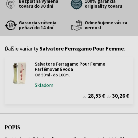
Bezplatná výmena
100% garancia
tovaru do 30 dní
originality tovaru
Garancia vrátenia
Odmeňujeme vás za
peňazí do 14 dní
vernosť
Ďalšie varianty
Salvatore Ferragamo Pour Femme
:
Salvatore Ferragamo Pour Femme
Parfémovaná voda
Od 50ml - do 100ml
Skladom
28,53 €
30,26 €
od
do
POPIS