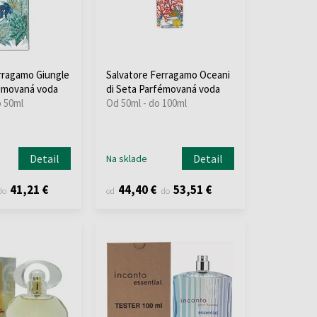
rragamo Giungle
Salvatore Ferragamo Oceani
umovaná voda
di Seta Parfémovaná voda
o 50ml
Od 50ml - do 100ml
Detail
Detail
Na sklade
41,21 €
44,40 €
53,51 €
do
od
do