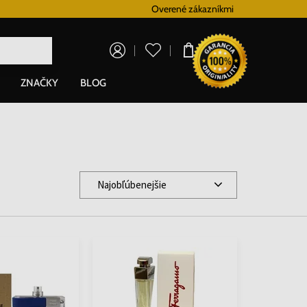
Doprava zadarmo pre všetky hodinky od 80€
Overené zákazníkmi
V
0,00 €
ZNAČKY
BLOG
Najobľúbenejšie