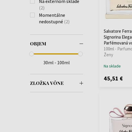
Na externom sklade
(2)
Momentálne
nedostupné
(2)
Salvatore Ferr
Signorina Eleg
Parfémovaná v
OBJEM
100ml - Parfum
Ženy
30ml - 100ml
Na sklade
45,51 €
ZLOŽKA VÔNE