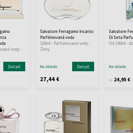
agamo
Salvatore Ferragamo Incanto
Salvatore Fe
anza
Parfémovaná voda
Di Seta Parf
oda
100ml - Parfumované vody -
Od 100ml - d
ované vody -
Ženy
Detail
Detail
Na sklade
Na sklade
27,44 €
24,95 €
od