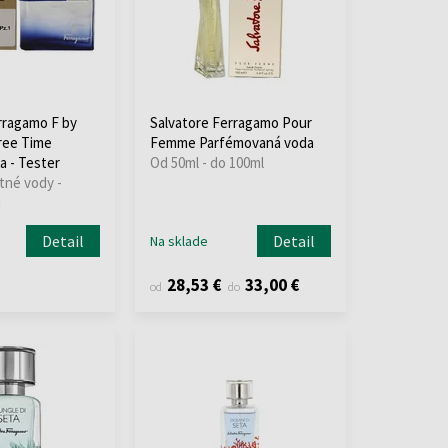
rragamo F by
Salvatore Ferragamo Pour
ree Time
Femme Parfémovaná voda
a - Tester
Od 50ml - do 100ml
tné vody -
i
Detail
Detail
Na sklade
28,53 €
33,00 €
od
do