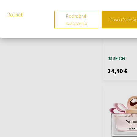
Poprieť
Podrobné
Povoliť všetk
Salvatore Ferr
nastavenia
Femme Deospr
100ml - Deospr
Na sklade
14,40 €