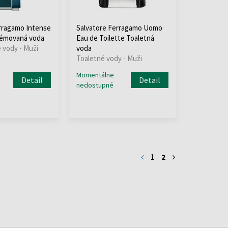
rragamo Intense
Salvatore Ferragamo Uomo
fémovaná voda
Eau de Toilette Toaletná
vody - Muži
voda
Toaletné vody - Muži
Momentálne
Detail
Detail
nedostupné
1
2