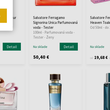
o
agamo Pour
Salvatore Ferragamo
Salvatore Fe
ay
Signorina Unica Parfumovaná
Heaven Toal
ay - Ženy
voda - Tester
Od 50ml - do
100ml - Parfumovaná voda -
Tester - Ženy
Detail
Detail
Na sklade
Na sklade
50,40 €
19,68 €
od