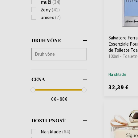
muži
(34)
ženy
(41)
unisex
(7)
Salvatore Ferr
DRUH VÔNE
Essenziale Po
de Toilette Toa
100ml - Toaletn
Na sklade
CENA
32,39 €
0€ - 88€
DOSTUPNOSŤ
Na sklade
(64)