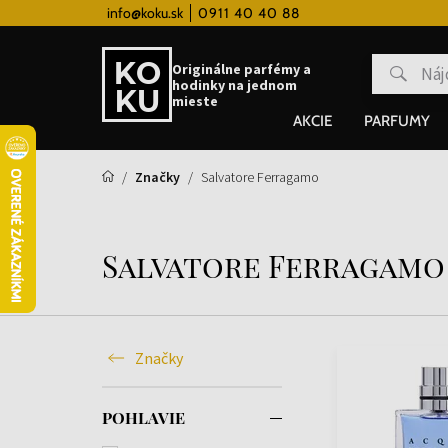
ém
info@koku.sk
Doprava zadarmo pre všetky hodinky od 80
0911 40 40 88
Originálne parfémy a
hodinky na jednom
mieste
AKCIE
PARFUMY
Značky
Salvatore Ferragamo
Salvatore Ferragamo
Značky
POHLAVIE