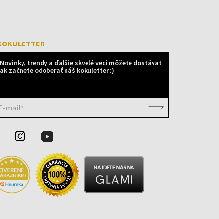
KOKULETTER
Novinky, trendy a ďalšie skvelé veci môžete dostávať
ak začnete odoberať náš kokuletter :)
E-mail*