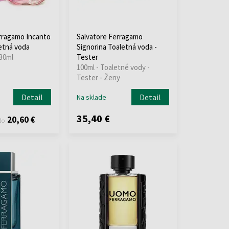
rragamo Incanto
Salvatore Ferragamo
etná voda
Signorina Toaletná voda -
 30ml
Tester
100ml - Toaletné vody -
Tester - Ženy
Detail
Detail
Na sklade
35,40 €
20,60 €
do