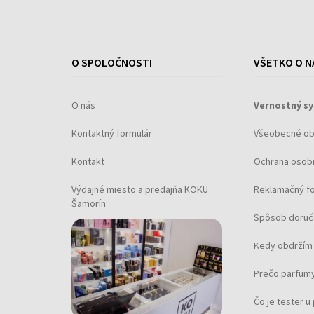
O SPOLOČNOSTI
VŠETKO O N
O nás
Vernostný s
Kontaktný formulár
Všeobecné o
Kontakt
Ochrana osob
Výdajné miesto a predajňa KOKU
Reklamačný f
Šamorín
Spôsob doruč
Kedy obdržím 
Prečo parfumy
Čo je tester 