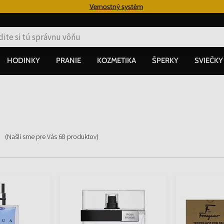
€
Vernostný systém
HODINKY
PRANIE
KOZMETIKA
ŠPERKY
SVIEČKY
(Našli sme pre Vás
68
produktov
)