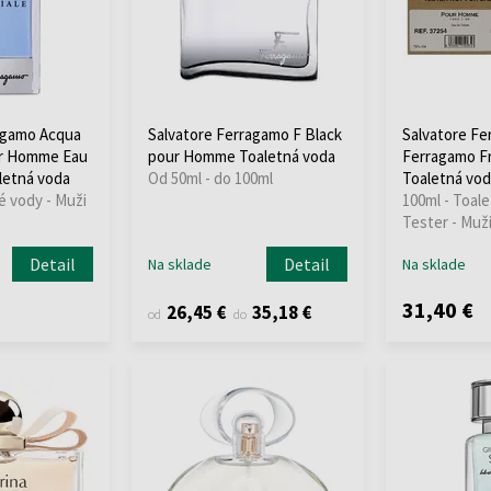
agamo Acqua
Salvatore Ferragamo F Black
Salvatore Fe
ur Homme Eau
pour Homme Toaletná voda
Ferragamo F
letná voda
Od 50ml - do 100ml
Toaletná vod
é vody - Muži
100ml - Toale
Tester - Muž
Detail
Detail
Na sklade
Na sklade
31,40 €
26,45 €
35,18 €
od
do