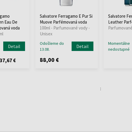
agamo
Salvatore Ferragamo E Pur Si
Salvatore Fe
en Eau De
Muove Parfémovaná voda
Leather Par
ovaná voda
100ml - Parfumované vody -
Parfumované 
ml
Unisex
Odošleme do
Momentálne
Detail
Detail
13.08.
nedostupné
88,00 €
37,67 €
: