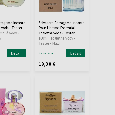
rragamo Incanto
Salvatore Ferragamo Incanto
voda - Tester
Pour Homme Essential
émové vody -
Toaletná voda - Tester
y
100ml - Toaletné vody -
Tester - Muži
Detail
Detail
Na sklade
19,30 €