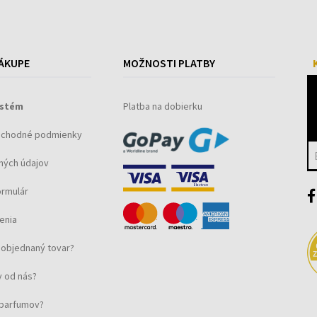
ÁKUPE
MOŽNOSTI PLATBY
ystém
Platba na dobierku
bchodné podmienky
ných údajov
ormulár
enia
objednaný tovar?
 od nás?
u parfumov?