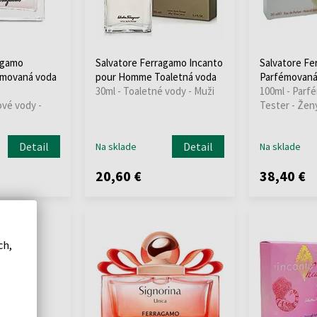
agamo
Salvatore Ferragamo Incanto
Salvatore Fe
émovaná voda
pour Homme Toaletná voda
Parfémovaná 
30ml - Toaletné vody - Muži
100ml - Parf
ové vody -
Tester - Žen
Detail
Detail
Na sklade
Na sklade
20,60 €
38,40 €
ch,