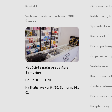
Kontakt
Ochrana osob
Výdajné miesto a predajňa KOKU
Reklamačný f
Šamorín
Spôsob doruč
Kedy obdržím 
Prečo parfumy
Čo je tester 
Vodotesnosť 
Navštívte našu predajňu v
Šamoríne
Iba originálny 
Po - Pi: 8:00 - 16:00
Často kladené
Na Bratislavskej 64/76, Šamorín, 931
01
Prečo sa regi
Bezplatná vým