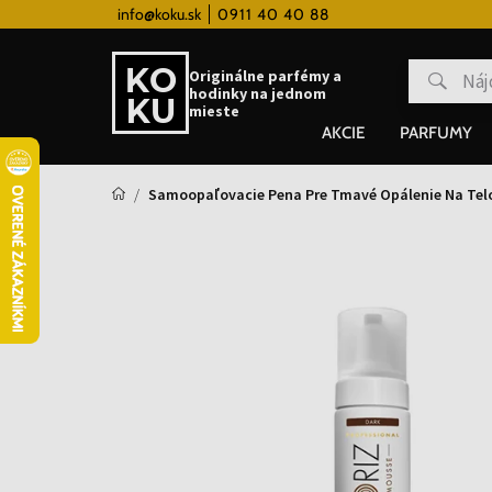
 hodinky od 80€
info@koku.sk
0911 40 40 88
Vernostný systém
Originálne parfémy a
hodinky na jednom
mieste
AKCIE
PARFUMY
Samoopaľovacie Pena Pre Tmavé Opálenie Na Telo 