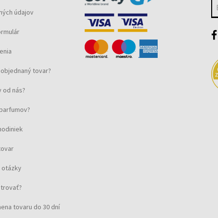
ných údajov
ormulár
enia
objednaný tovar?
 od nás?
u parfumov?
hodiniek
tovar
 otázky
strovať?
ena tovaru do 30 dní