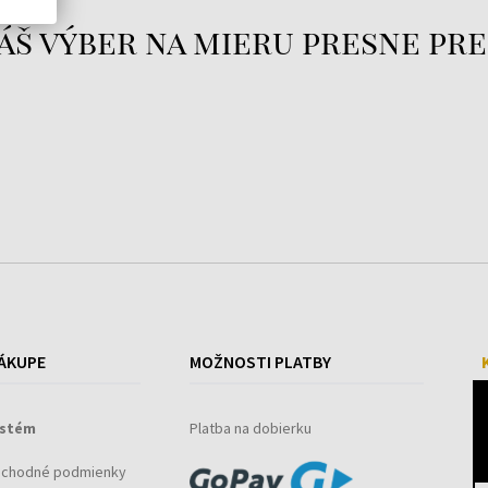
áš výber na mieru presne pre
.
ÁKUPE
MOŽNOSTI PLATBY
ystém
Platba na dobierku
bchodné podmienky