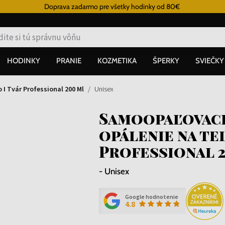
Doprava zadarmo pre všetky hodinky od 80€
HODINKY
PRANIE
KOZMETIKA
ŠPERKY
SVIEČKY
I Tvár Professional 200 Ml
Unisex
Samoopaľovaci
opálenie na tel
Professional 
- Unisex
Google hodnotenie
4.8