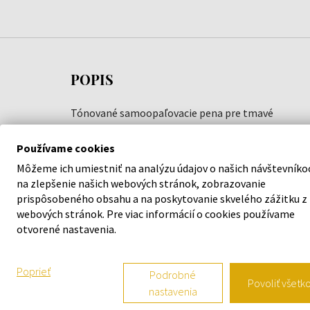
POPIS
Tónované samoopaľovacie pena pre tmavé
opálenie s okamžitým bronzujúcim efektom a
Používame cookies
bezchybným opálením.
Môžeme ich umiestniť na analýzu údajov o našich návštevníko
Ako používať
na zlepšenie našich webových stránok, zobrazovanie
prispôsobeného obsahu a na poskytovanie skvelého zážitku z
Nastriekajte penu do dlaní a jemne a rovnomerne
webových stránok. Pre viac informácií o cookies používame
ju votrite do pokožky. Pomocou krúživých pohybov
otvorené nastavenia.
zaistíte rovnomerné nanášanie. Pred obliekaním
alebo pobytom vo vode, počkajte, kým sa mlieko
Poprieť
Podrobné
úplne nevstrebe. Po aplikácii si dôkladne umyte
Povoliť všetk
nastavenia
ruky vodou a mydlom, aby ste zabránili ich