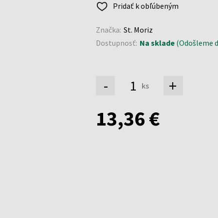
Pridať k obľúbeným
Značka:
St. Moriz
Dostupnosť:
Na sklade
(Odošleme do
-
+
ks
13,36 €