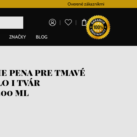
Vernostný systém
Overené zákazníkmi
Doprava zadarm
0,00 €
ZNAČKY
BLOG
e pena pre tmavé
o i tvár
200 ml