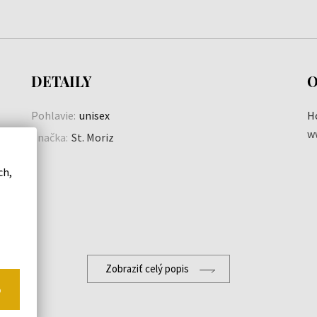
DETAILY
O
Pohlavie:
unisex
H
w
Značka:
St. Moriz
ch,
Zobraziť celý popis
o