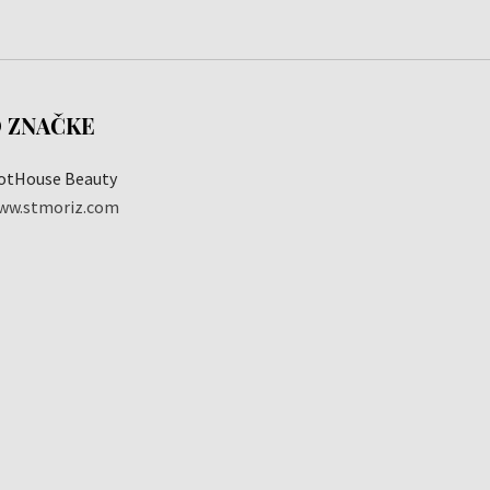
 ZNAČKE
otHouse Beauty
ww.stmoriz.com