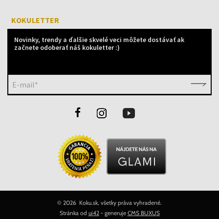
KOKULETTER
Novinky, trendy a ďalšie skvelé veci môžete dostávať ak
začnete odoberať náš kokuletter :)
E-mail*
©
2026 Koku.sk, všetky práva vyhradené.
Stránka od
ui42
- generuje
CMS BUXUS