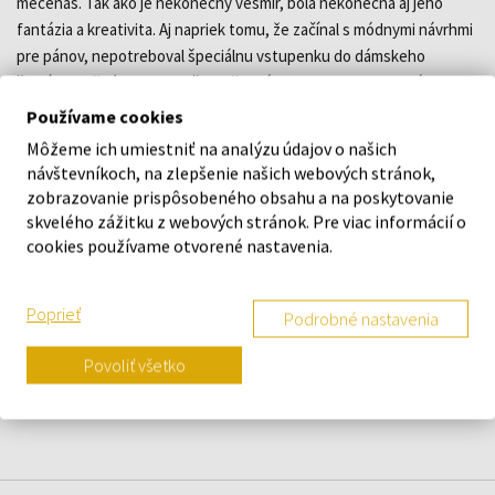
mecenáš. Tak ako je nekonečný vesmír, bola nekonečná aj jeho
fantázia a kreativita. Aj napriek tomu, že začínal s módnymi návrhmi
pre pánov, nepotreboval špeciálnu vstupenku do dámskeho
šatníka. Nežné pohlavie očaril už prvými modelmi, ale aj prvým
parfumom, ktorý uzrel svetlo sveta v roku 1981.
Používame cookies
Môžeme ich umiestniť na analýzu údajov o našich
návštevníkoch, na zlepšenie našich webových stránok,
DETAILY
zobrazovanie prispôsobeného obsahu a na poskytovanie
skvelého zážitku z webových stránok. Pre viac informácií o
O ZNAČKE
cookies používame otvorené nastavenia.
Poprieť
Podrobné nastavenia
Náš výber na mieru presne pre
Povoliť všetko
vás