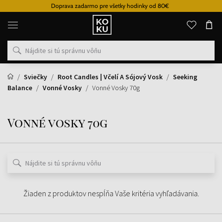
Doprava zadarmo pre všetky hodinky od 80€
Originálne
parfémy
a
hodinky
na
jednom
mieste
Sviečky
Root Candles | Včelí A Sójový Vosk
Seeking
Balance
Vonné Vosky
Vonné Vosky 70g
Vonné vosky 70g
Žiaden z produktov nespĺňa Vaše kritéria vyhľadávania.