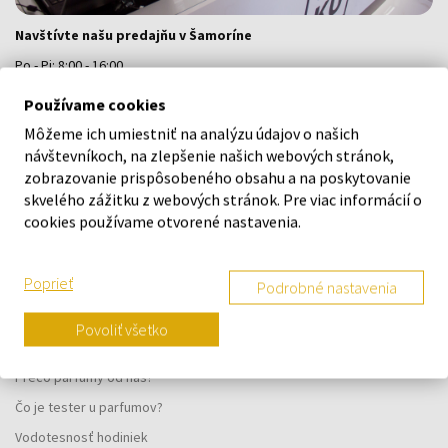
Navštívte našu predajňu v Šamoríne
Po - Pi: 8:00 - 16:00
Na Bratislavskej 64/76, Šamorín, 931 01
Používame cookies
Môžeme ich umiestniť na analýzu údajov o našich
VŠETKO O NÁKUPE
návštevníkoch, na zlepšenie našich webových stránok,
zobrazovanie prispôsobeného obsahu a na poskytovanie
Vernostný systém
skvelého zážitku z webových stránok. Pre viac informácií o
cookies používame otvorené nastavenia.
Všeobecné obchodné podmienky
Ochrana osobných údajov
Poprieť
Podrobné nastavenia
Reklamačný formulár
Spôsob doručenia
Povoliť všetko
Kedy obdržím objednaný tovar?
Prečo parfumy od nás?
Čo je tester u parfumov?
Vodotesnosť hodiniek