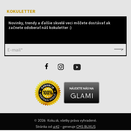
KOKULETTER
Novinky, trendy a ďalšie skvelé veci môžete dostávať ak
začnete odoberať náš kokuletter :)
E-mail*
©
2026 Koku.sk, všetky práva vyhradené.
Stránka od
ui42
- generuje
CMS BUXUS