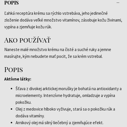
POPIS
Ľahká receptúra krému sa rýchlo vstrebáva, jeho jedinečné
zloženie dodáva veľké množstvo vitamínov, zásobuje kožu živinami,
vypína a zjemňuje kožu rúk.
Ako používať
Naneste malé množstvo krému na čisté a suché ruky a jemne
masírujte, kým nebudete mať pocit, že sa krém vstrebal.
Popis
Aktívne látky:
Šťava z divokej arktickej morušky je bohatá na antioxidanty a
microelementy. Intenzívne hydratuje, omladzuje a vypína
pokožku.
Olej z medovice hlboko vyživuje, stará sa o pokožku rúk a
dodáva vitamíny.
Arnikový olej má silný liečebný a zjemňujúce efekt.