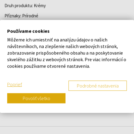
Druh produktu: Krémy
Příznaky: Prírodné
Účinok: Na hydratáciu - Vyživujúci
Používame cookies
Môžeme ich umiestniť na analýzu údajov o našich
DETAILY
návštevníkoch, na zlepšenie našich webových stránok,
zobrazovanie prispôsobeného obsahu a na poskytovanie
skvelého zážitku z webových stránok. Pre viac informácií o
O ZNAČKE
cookies používame otvorené nastavenia.
Poprieť
Podrobné nastavenia
Náš výber na mieru presne pre
Povoliť všetko
vás