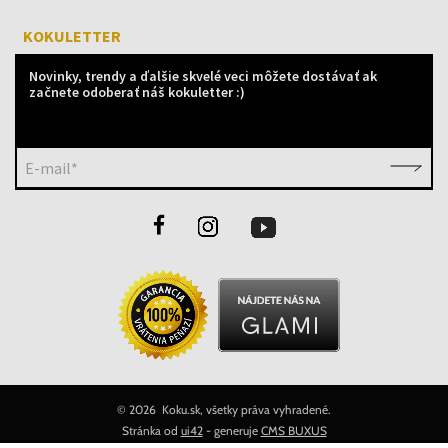
KOKULETTER
Novinky, trendy a ďalšie skvelé veci môžete dostávať ak
začnete odoberať náš kokuletter :)
E-mail*
©
2026 Koku.sk, všetky práva vyhradené.
Stránka od
ui42
- generuje
CMS BUXUS