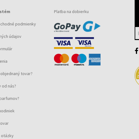
ystém
Platba na dobierku
bchodné podmienky
ných údajov
ormulár
enia
objednaný tovar?
 od nás?
u parfumov?
hodiniek
tovar
 otázky