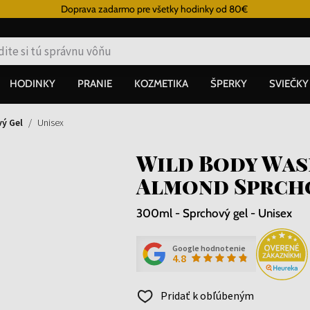
Doprava zadarmo pre všetky hodinky od 80€
HODINKY
PRANIE
KOZMETIKA
ŠPERKY
SVIEČKY
ý Gel
Unisex
Wild Body Was
Almond Sprcho
300ml - Sprchový gel - Unisex
Google hodnotenie
4.8
Pridať k obľúbeným