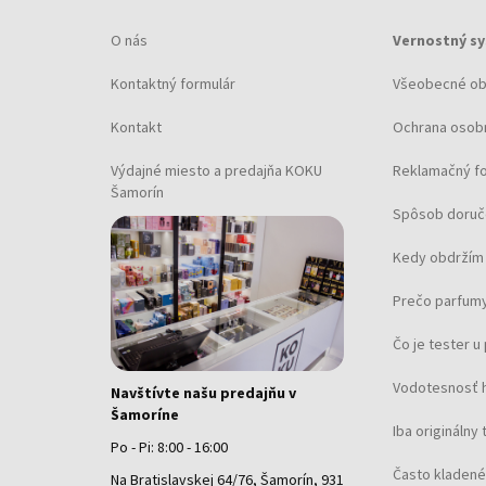
O nás
Vernostný s
Kontaktný formulár
Všeobecné o
Kontakt
Ochrana osob
Výdajné miesto a predajňa KOKU
Reklamačný f
Šamorín
Spôsob doruč
Kedy obdržím 
Prečo parfumy
Čo je tester 
Vodotesnosť 
Navštívte našu predajňu v
Šamoríne
Iba originálny 
Po - Pi: 8:00 - 16:00
Často kladené
Na Bratislavskej 64/76, Šamorín, 931