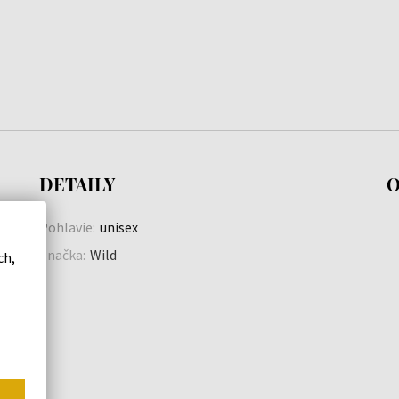
DETAILY
O
Pohlavie:
unisex
Značka:
Wild
ch,
u