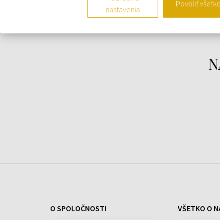
Povoliť všetk
nastavenia
N
O SPOLOČNOSTI
VŠETKO O N