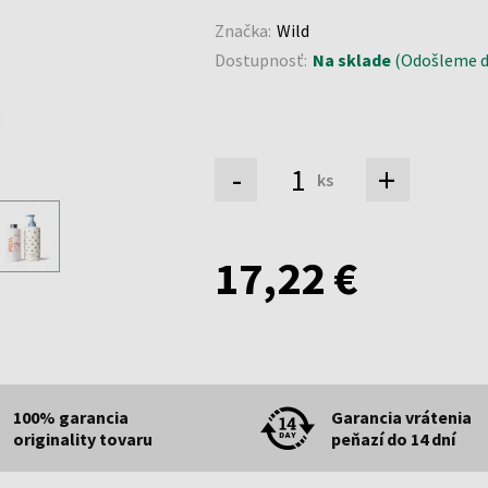
Značka:
Wild
Dostupnosť:
Na sklade
(Odošleme do
-
+
ks
17,22 €
100% garancia
Garancia vrátenia
originality tovaru
peňazí do 14 dní