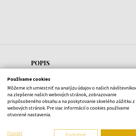
POPIS
Jemný sprchový gél s puzdrom ktoré kúpiš raz
Používame cookies
a dopĺňaš navždy, s prírodnými zložkami pre
Môžeme ich umiestniť na analýzu údajov o našich návštevníko
každodennú hygienu tela. Šetrne čistí pokožku,
na zlepšenie našich webových stránok, zobrazovanie
pomáha udržiavať jej hydratáciu a zanecháva sviež
prispôsobeného obsahu a na poskytovanie skvelého zážitku z
webových stránok. Pre viac informácií o cookies používame
vôňu. Vhodný na každodenné použitie. Vegánske
otvorené nastavenia.
zloženie. Neobsahuje sulfáty, parabény ani SLES.
Návod na použitie:
Naneste primerané množstvo
Poprieť
Podrobné
na mokrú pokožku, napeňte a opláchnite vodou.