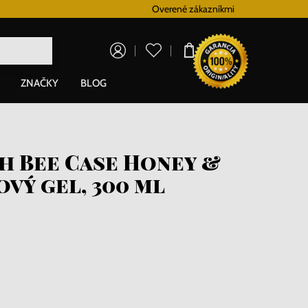
Vernostný systém
Overené zákazníkmi
Doprava zadarmo p
0,00 €
ZNAČKY
BLOG
h Bee Case Honey &
vý gel, 300 ml