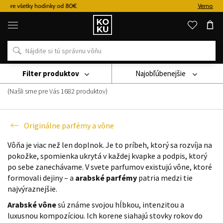
Vernostný systém
Originálne
parfémy
a
hodinky
na
jednom
mieste
Filter produktov
Najobľúbenejšie
Arabské parfémy
(Našli sme pre Vás
1682
produktov
)
Originálne parfémy a vône
Vôňa je viac než len doplnok. Je to príbeh, ktorý sa rozvíja na
pokožke, spomienka ukrytá v každej kvapke a podpis, ktorý
po sebe zanechávame. V svete parfumov existujú vône, ktoré
formovali dejiny – a
arabské parfémy
patria medzi tie
najvýraznejšie.
Arabské vône
sú známe svojou hĺbkou, intenzitou a
luxusnou kompozíciou. Ich korene siahajú stovky rokov do