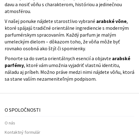
davu a nosiť vôňu s charakterom, históriou a jedinečnou
atmosférou.
V našej ponuke nájdete starostlivo vybrané
arabské vône
,
ktoré spájajú tradičné orientálne ingrediencie s moderným
parfumérskym spracovaním. Každý parfum je malým
umeleckým dielom – dôkazom toho, že vôňa môže byť
rovnako osobná ako štýl či spomienky.
Ponorte sa do sveta orientálnych esencií a objavte
arabské
parfémy
, ktoré vám umožnia vyjadriť vlastnú identitu,
náladu aj príbeh. Možno práve medzi nimi nájdete vôňu, ktorá
sa stane vaším nezameniteľným podpisom.
O SPOLOČNOSTI
O nás
Kontaktný formulár