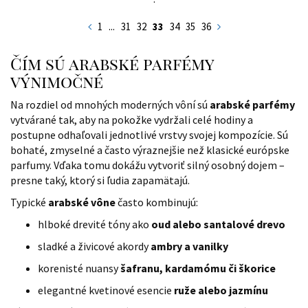
1
...
31
32
33
34
35
36
Čím sú arabské parfémy
výnimočné
Na rozdiel od mnohých moderných vôní sú
arabské parfémy
vytvárané tak, aby na pokožke vydržali celé hodiny a
postupne odhaľovali jednotlivé vrstvy svojej kompozície. Sú
bohaté, zmyselné a často výraznejšie než klasické európske
parfumy. Vďaka tomu dokážu vytvoriť silný osobný dojem –
presne taký, ktorý si ľudia zapamätajú.
Typické
arabské vône
často kombinujú:
hlboké drevité tóny ako
oud alebo santalové drevo
sladké a živicové akordy
ambry a vanilky
korenisté nuansy
šafranu, kardamómu či škorice
elegantné kvetinové esencie
ruže alebo jazmínu