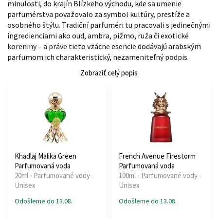
minulosti, do krajín Blízkeho východu, kde sa umenie
parfumérstva považovalo za symbol kultúry, prestíže a
osobného štýlu. Tradiční parfuméri tu pracovali s jedinečnými
ingredienciami ako oud, ambra, pižmo, ruža či exotické
koreniny – a práve tieto vzácne esencie dodávajú arabským
parfumom ich charakteristický, nezameniteľný podpis.
Zobraziť celý popis
Khadlaj Malika Green
French Avenue Firestorm
Parfumovaná voda
Parfumovaná voda
20ml - Parfumované vody -
100ml - Parfumované vody -
Unisex
Unisex
Odošleme do 13.08.
Odošleme do 13.08.