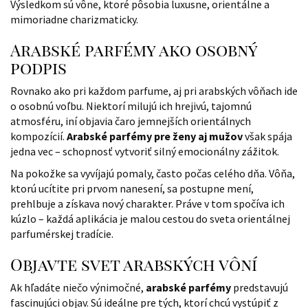
Výsledkom sú vône, ktoré pôsobia luxusne, orientálne a
mimoriadne charizmaticky.
Arabské parfémy ako osobný
podpis
Rovnako ako pri každom parfume, aj pri arabských vôňach ide
o osobnú voľbu. Niektorí milujú ich hrejivú, tajomnú
atmosféru, iní objavia čaro jemnejších orientálnych
kompozícií.
Arabské parfémy pre ženy aj mužov
však spája
jedna vec – schopnosť vytvoriť silný emocionálny zážitok.
Na pokožke sa vyvíjajú pomaly, často počas celého dňa. Vôňa,
ktorú ucítite pri prvom nanesení, sa postupne mení,
prehlbuje a získava nový charakter. Práve v tom spočíva ich
kúzlo – každá aplikácia je malou cestou do sveta orientálnej
parfumérskej tradície.
Objavte svet arabských vôní
Ak hľadáte niečo výnimočné,
arabské parfémy
predstavujú
fascinujúci objav. Sú ideálne pre tých, ktorí chcú vystúpiť z