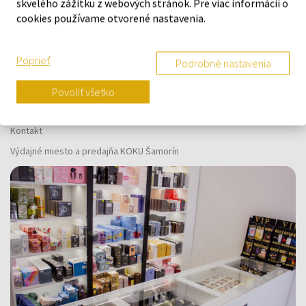
skvelého zážitku z webových stránok. Pre viac informácií o
1
cookies používame otvorené nastavenia.
Poprieť
O SPOLOČNOSTI
Podrobné nastavenia
O nás
Povoliť všetko
Kontaktný formulár
Kontakt
Výdajné miesto a predajňa KOKU Šamorín