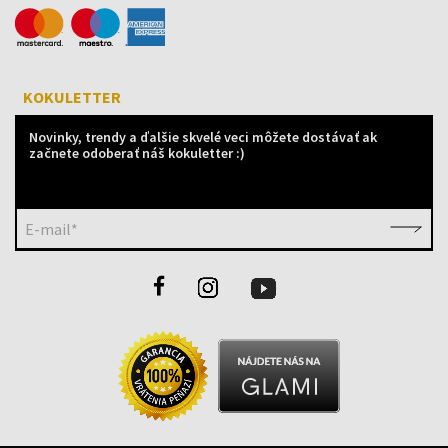
KOKULETTER
Novinky, trendy a ďalšie skvelé veci môžete dostávať ak
začnete odoberať náš kokuletter :)
E-mail*