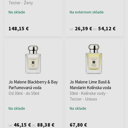
Tester - Ženy
Na sklade
Na externom sklade
148,15 €
26,39 €
54,12 €
od
do
Jo Malone Blackberry & Bay
Jo Malone Lime Basil &
Parfumovaná voda
Mandarin Kolínska voda
Od 30ml - do 50ml
50ml - Kolínske vody -
Tester - Unisex
Na sklade
Na sklade
46,15 €
88,38 €
67,80 €
od
do