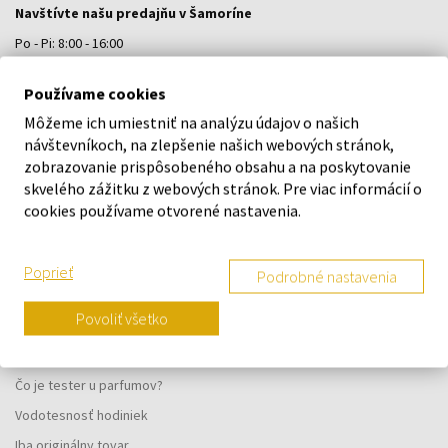
Navštívte našu predajňu v Šamoríne
Po - Pi: 8:00 - 16:00
Na Bratislavskej 64/76, Šamorín, 931 01
Používame cookies
Môžeme ich umiestniť na analýzu údajov o našich
VŠETKO O NÁKUPE
návštevníkoch, na zlepšenie našich webových stránok,
zobrazovanie prispôsobeného obsahu a na poskytovanie
Vernostný systém
skvelého zážitku z webových stránok. Pre viac informácií o
Všeobecné obchodné podmienky
cookies používame otvorené nastavenia.
Ochrana osobných údajov
Reklamačný formulár
Poprieť
Podrobné nastavenia
Spôsob doručenia
Povoliť všetko
Kedy obdržím objednaný tovar?
Prečo parfumy od nás?
Čo je tester u parfumov?
Vodotesnosť hodiniek
Iba originálny tovar