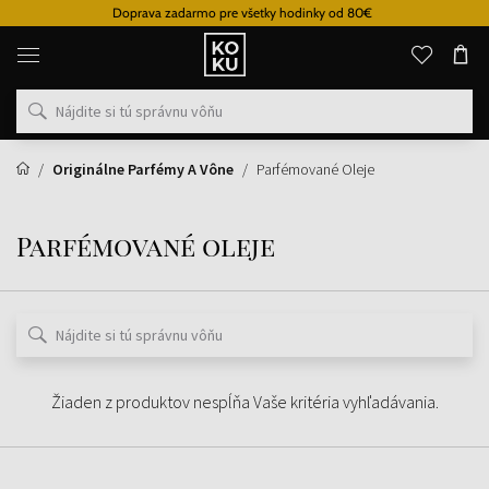
Doprava zadarmo pre všetky hodinky od 80€
Originálne
parfémy
a
hodinky
na
jednom
mieste
Originálne Parfémy A Vône
Parfémované Oleje
Parfémované oleje
Žiaden z produktov nespĺňa Vaše kritéria vyhľadávania.