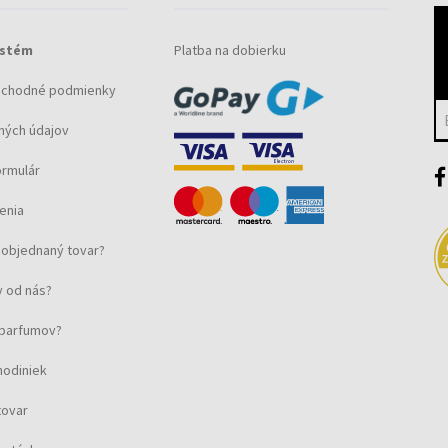
ystém
Platba na dobierku
bchodné podmienky
ných údajov
ormulár
enia
objednaný tovar?
 od nás?
u parfumov?
hodiniek
tovar