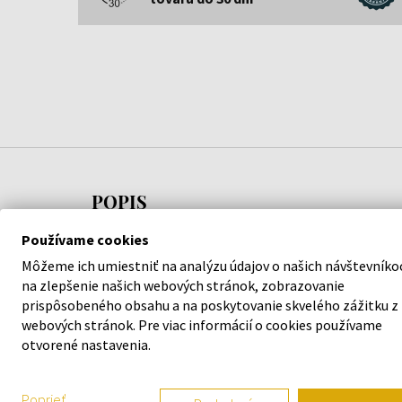
POPIS
Používame cookies
Pánske hodinky
Armani Exchange AX1326
vám prid
Môžeme ich umiestniť na analýzu údajov o našich návštevníko
váš štýl. S kvalitným spracovaním z dielne značky
A
na zlepšenie našich webových stránok, zobrazovanie
nemusíte obávať, že stúpite vedľa.
prispôsobeného obsahu a na poskytovanie skvelého zážitku z
webových stránok. Pre viac informácií o cookies používame
Garantujeme 100 % originalitu tovaru a bezplatnú
otvorené nastavenia.
mesiacov. Za produktmi v našej ponuke si stojíme.
Poprieť