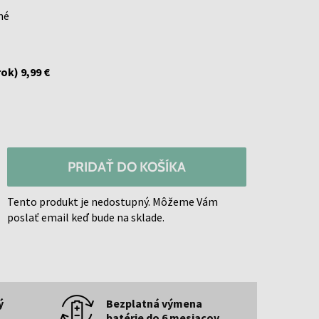
né
rok)
9,99 €
PRIDAŤ DO KOŠÍKA
Tento produkt je nedostupný. Môžeme Vám
poslať email keď bude na sklade.
ý
Bezplatná výmena
batérie do 6 mesiacov