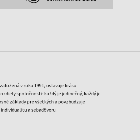
aložená v roku 1991, oslavuje krásu
ozdiely spoločnosti: každý je jedinečný, každý je
časné základy pre všetkých a povzbudzuje
u individualitu a sebadôveru.