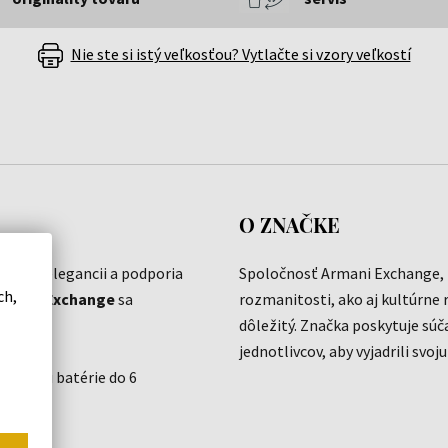
Nie ste si istý veľkosťou? Vytlačte si vzory veľkostí
O ZNAČKE
ajú na elegancii a podporia
Spoločnosť Armani Exchange, z
ch,
rmani Exchange
sa
rozmanitosti, ako aj kultúrne r
dôležitý. Značka poskytuje sú
jednotlivcov, aby vyjadrili svoj
 výmenu batérie do 6