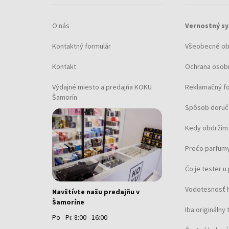
O nás
Vernostný s
Kontaktný formulár
Všeobecné o
Kontakt
Ochrana osob
Výdajné miesto a predajňa KOKU
Reklamačný f
Šamorín
Spôsob doruč
Kedy obdržím 
Prečo parfumy
Čo je tester 
Vodotesnosť 
Navštívte našu predajňu v
Šamoríne
Iba originálny 
Po - Pi: 8:00 - 16:00