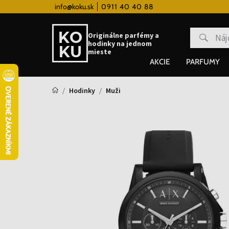
 hodinky od 80€
info@koku.sk
0911 40 40 88
Vernostný systém
Originálne parfémy a
hodinky na jednom
mieste
AKCIE
PARFUMY
Hodinky
Muži