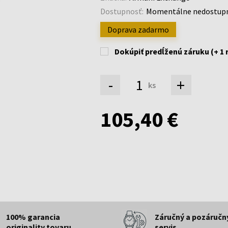
Dostupnosť:
Momentálne nedostup
Doprava zadarmo
Dokúpiť predĺženú záruku (+ 1 
-
+
ks
105,40 €
100% garancia
Záručný a pozáručn
originality tovaru
servis