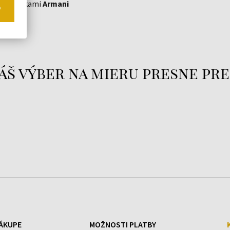
mi hodinkami
Armani
o
áš výber na mieru presne pre
ÁKUPE
MOŽNOSTI PLATBY