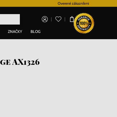
Vernostný systém
Overené zákazníkmi
Doprava zadarm
0,00 €
ZNAČKY
BLOG
ge AX1326