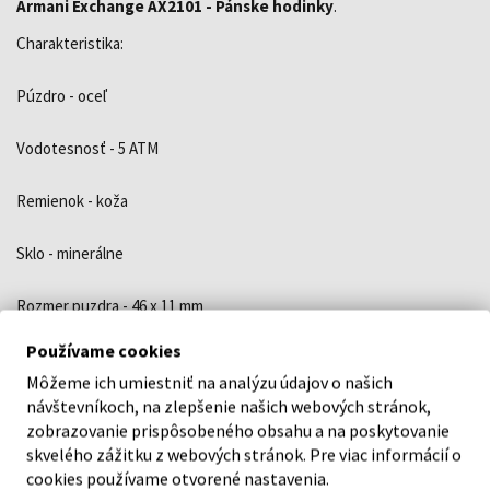
Armani Exchange AX2101 - Pánske hodinky
.
Charakteristika:
Púzdro - oceľ
Vodotesnosť - 5 ATM
Remienok - koža
Sklo - minerálne
Rozmer puzdra - 46 x 11 mm
Používame cookies
Typ strojčeka - Quartz/batéria
Môžeme ich umiestniť na analýzu údajov o našich
návštevníkoch, na zlepšenie našich webových stránok,
Tvar púzdra - okrúhly
zobrazovanie prispôsobeného obsahu a na poskytovanie
skvelého zážitku z webových stránok. Pre viac informácií o
cookies používame otvorené nastavenia.
Farba ciferníku - čierna