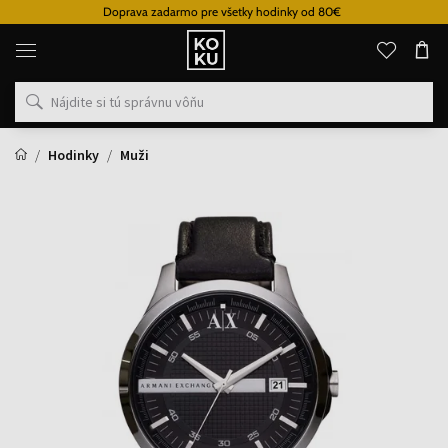
Doprava zadarmo pre všetky hodinky od 80€
Originálne
parfémy
a
hodinky
na
jednom
mieste
Hodinky
Muži