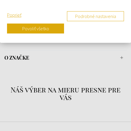
Poprieť
Podrobné nastavenia
Štýl - elegantné, športové
Povoliť všetko
Stav - nový
O ZNAČKE
Náš výber na mieru presne pre
vás