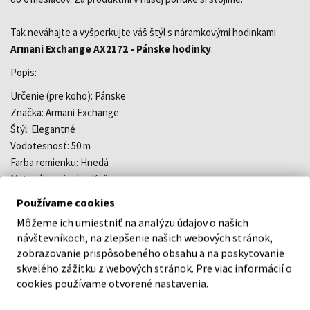
Tak neváhajte a vyšperkujte váš štýl s náramkovými hodinkami
Armani Exchange AX2172 - Pánske hodinky
.
Popis:
Určenie (pre koho): Pánske
Značka: Armani Exchange
Štýl: Elegantné
Vodotesnosť: 50 m
Farba remienku: Hnedá
Materiál remienku: Koža
Farba ciferníku: Modrá
Používame cookies
Ciferník: Analógový
Môžeme ich umiestniť na analýzu údajov o našich
Strojček: Quartz- batéria
návštevníkoch, na zlepšenie našich webových stránok,
Sklíčko: Minerálne
zobrazovanie prispôsobeného obsahu a na poskytovanie
Telo / púzdro: Oceľ
skvelého zážitku z webových stránok. Pre viac informácií o
Farba púzdra: Ružové zlato
cookies používame otvorené nastavenia.
Tvar hodiniek: okrúhle