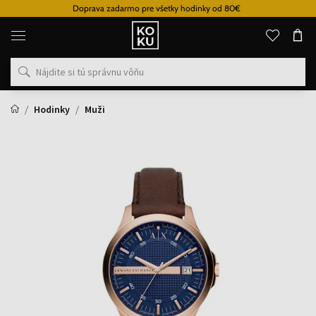
Doprava zadarmo pre všetky hodinky od 80€
Originálne
parfémy
a
hodinky
na
jednom
mieste
Hodinky
Muži