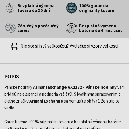
Bezplatná výmena
100% garancia
tovaru do 30 dní
originality tovaru
Záručný a pozáručný
Bezplatná výmena
servis
batérie do 6 mesiacov
Nie ste si istý veľkosťou? Vytlačte si vzory veľkostí
POPIS
Pánske hodinky
Armani Exchange AX2172 - Pánske hodinky
vám
pridajú na elegancii a podporia váš štýl. S kvalitným spracovaním z
dielne značky
Armani Exchange
sa nemusíte obávať, že stúpite
vedľa.
Garantujeme 100 % originalitu tovaru a bezplatnú výmenu batérie
do 6 mesiacov. Za produktmi v našej ponuke si stojíme.