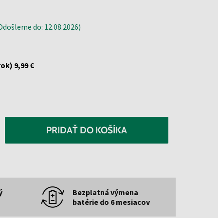
došleme do: 12.08.2026)
rok)
9,99 €
PRIDAŤ DO KOŠÍKA
ý
Bezplatná výmena
batérie do 6 mesiacov