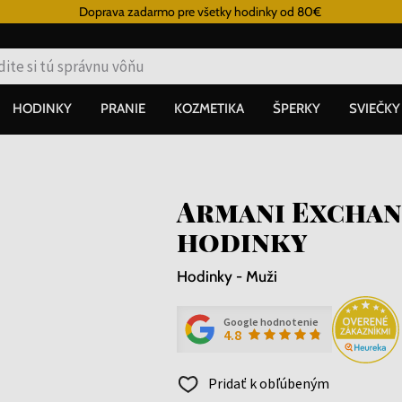
Doprava zadarmo pre všetky hodinky od 80€
HODINKY
PRANIE
KOZMETIKA
ŠPERKY
SVIEČKY
Armani Exchang
hodinky
Hodinky - Muži
Google hodnotenie
4.8
Pridať k obľúbeným