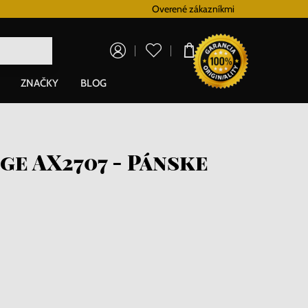
Vernostný systém
Overené zákazníkmi
Doprava zadarm
0,00 €
ZNAČKY
BLOG
e AX2707 - Pánske