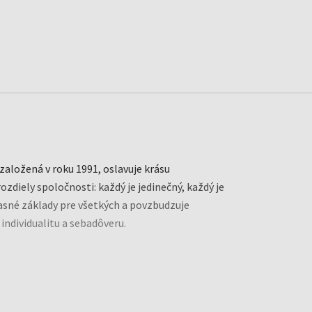
aložená v roku 1991, oslavuje krásu
ozdiely spoločnosti: každý je jedinečný, každý je
časné základy pre všetkých a povzbudzuje
u individualitu a sebadôveru.