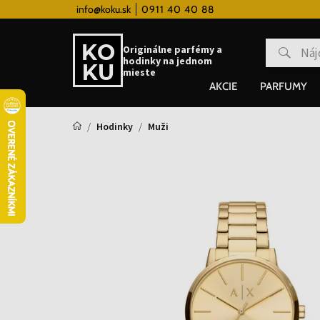
 hodinky od 80€
info@koku.sk
0911 40 40 88
Vernostný systém
Originálne parfémy a
hodinky na jednom
mieste
AKCIE
PARFUMY
Hodinky
Muži