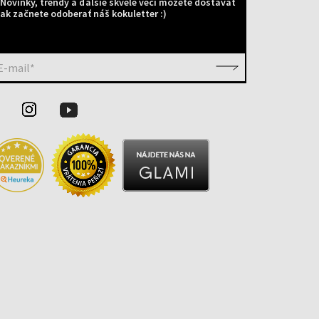
Novinky, trendy a ďalšie skvelé veci môžete dostávať
ak začnete odoberať náš kokuletter :)
E-mail*