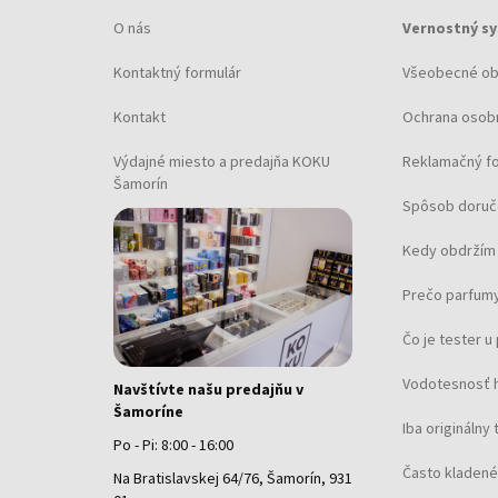
O nás
Vernostný s
Kontaktný formulár
Všeobecné o
Kontakt
Ochrana osob
Výdajné miesto a predajňa KOKU
Reklamačný f
Šamorín
Spôsob doruč
Kedy obdržím 
Prečo parfumy
Čo je tester 
Vodotesnosť 
Navštívte našu predajňu v
Šamoríne
Iba originálny 
Po - Pi: 8:00 - 16:00
Často kladené
Na Bratislavskej 64/76, Šamorín, 931