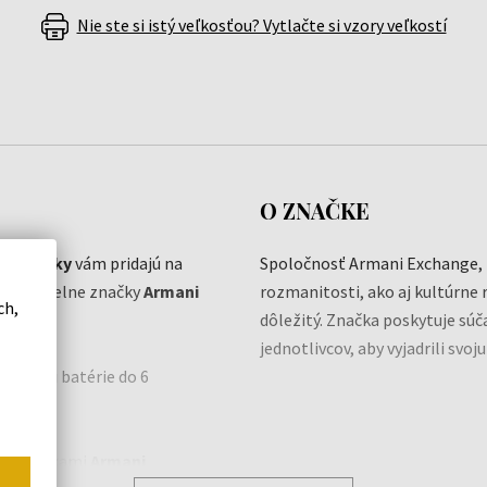
Nie ste si istý veľkosťou? Vytlačte si vzory veľkostí
O ZNAČKE
e hodinky
vám pridajú na
Spoločnosť Armani Exchange, z
aním z dielne značky
Armani
rozmanitosti, ako aj kultúrne r
ch,
dôležitý. Značka poskytuje sú
jednotlivcov, aby vyjadrili svoj
 výmenu batérie do 6
mi hodinkami
Armani