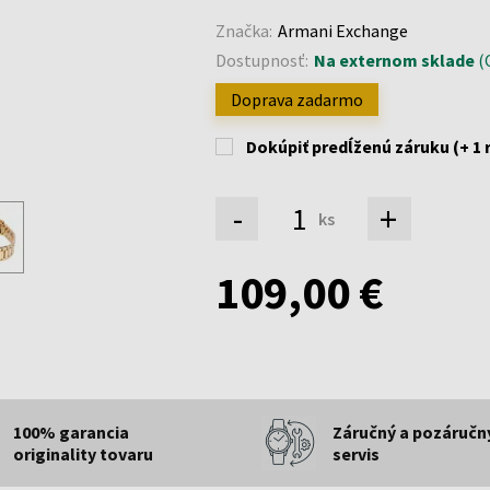
Značka:
Armani Exchange
Dostupnosť:
Na externom sklade
(O
Doprava zadarmo
Dokúpiť predĺženú záruku (+ 1 
-
+
ks
109,00 €
100% garancia
Záručný a pozáručn
originality tovaru
servis