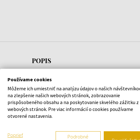
POPIS
Pánske hodinky
Armani Exchange AX2707 - Pánsk
Používame cookies
elegancii a podporia váš štýl. S kvalitným spracov
Môžeme ich umiestniť na analýzu údajov o našich návštevníko
Exchange
sa nemusíte obávať, že stúpite vedľa.
na zlepšenie našich webových stránok, zobrazovanie
prispôsobeného obsahu a na poskytovanie skvelého zážitku z
Garantujeme 100 % originalitu tovaru a bezplatnú
webových stránok. Pre viac informácií o cookies používame
otvorené nastavenia.
mesiacov. Za produktmi v našej ponuke si stojíme.
Tak neváhajte a vyšperkujte váš štýl s náramkový
Poprieť
Podrobné