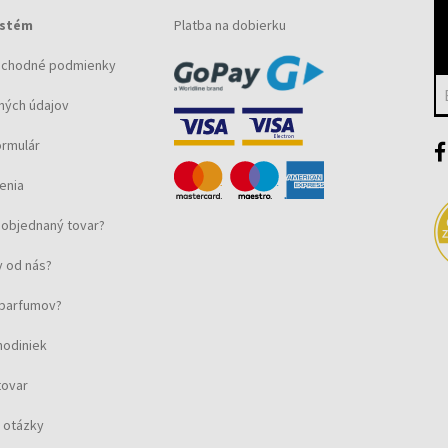
ystém
Platba na dobierku
bchodné podmienky
ných údajov
ormulár
enia
objednaný tovar?
 od nás?
u parfumov?
hodiniek
tovar
 otázky