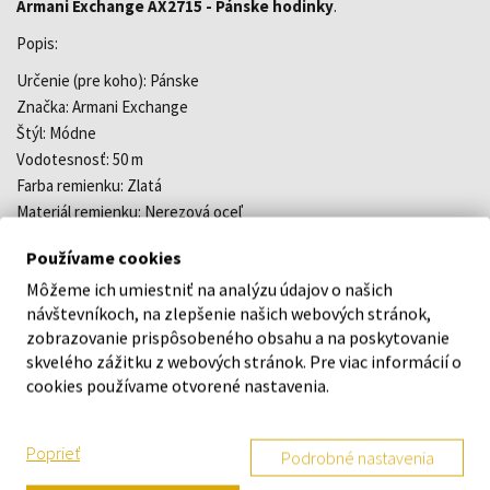
Armani Exchange AX2715 - Pánske hodinky
.
Popis:
Určenie (pre koho): Pánske
Značka: Armani Exchange
Štýl: Módne
Vodotesnosť: 50 m
Farba remienku: Zlatá
Materiál remienku: Nerezová oceľ
Farba ciferníku: Čierna
Používame cookies
Ciferník: Analógový
Môžeme ich umiestniť na analýzu údajov o našich
Strojček: Quartz- batéria
návštevníkoch, na zlepšenie našich webových stránok,
Sklíčko: Minerálne
zobrazovanie prispôsobeného obsahu a na poskytovanie
Telo / púzdro: Oceľ
skvelého zážitku z webových stránok. Pre viac informácií o
Tvar hodiniek: okrúhle
cookies používame otvorené nastavenia.
Šírka remienku: 20 mm
Priemer púzdra: 42 mm
Záruka: 2 roky
Poprieť
Podrobné nastavenia