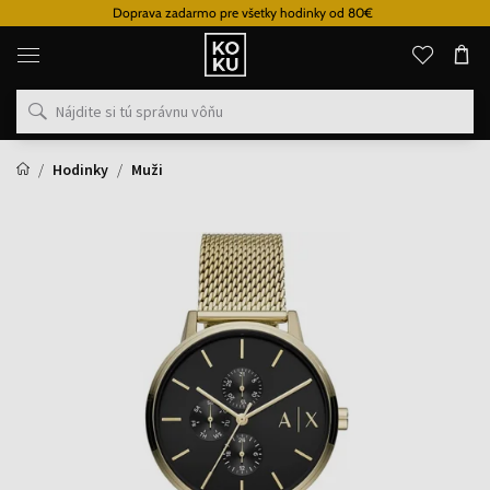
Doprava zadarmo pre všetky hodinky od 80€
Originálne
parfémy
a
hodinky
na
jednom
mieste
Hodinky
Muži