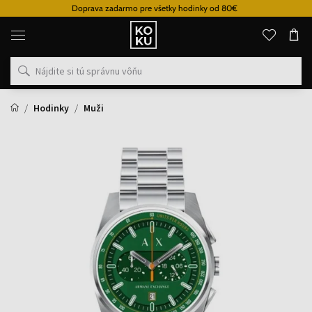
Doprava zadarmo pre všetky hodinky od 80€
Originálne
parfémy
a
hodinky
na
jednom
mieste
Hodinky
Muži