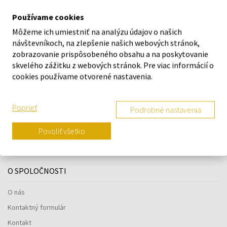
Armani Exchange AX2862 - Pánske hodinky
.
Používame cookies
Môžeme ich umiestniť na analýzu údajov o našich
O ZNAČKE
návštevníkoch, na zlepšenie našich webových stránok,
zobrazovanie prispôsobeného obsahu a na poskytovanie
skvelého zážitku z webových stránok. Pre viac informácií o
cookies používame otvorené nastavenia.
Náš výber na mieru presne pre
vás
Poprieť
Podrobné nastavenia
Povoliť všetko
O SPOLOČNOSTI
O nás
Kontaktný formulár
Kontakt