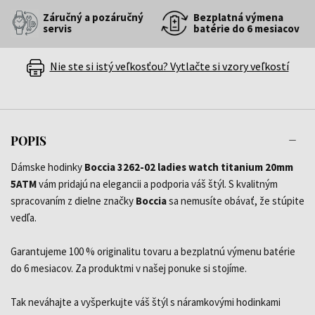
Záručný a pozáručný
Bezplatná výmena
servis
batérie do 6 mesiacov
Nie ste si istý veľkosťou? Vytlačte si vzory veľkostí
POPIS
Dámske hodinky
Boccia 3262-02 ladies watch titanium 20mm
5ATM
vám pridajú na elegancii a podporia váš štýl. S kvalitným
spracovaním z dielne značky
Boccia
sa nemusíte obávať, že stúpite
vedľa.
Garantujeme 100 % originalitu tovaru a bezplatnú výmenu batérie
do 6 mesiacov. Za produktmi v našej ponuke si stojíme.
Tak neváhajte a vyšperkujte váš štýl s náramkovými hodinkami