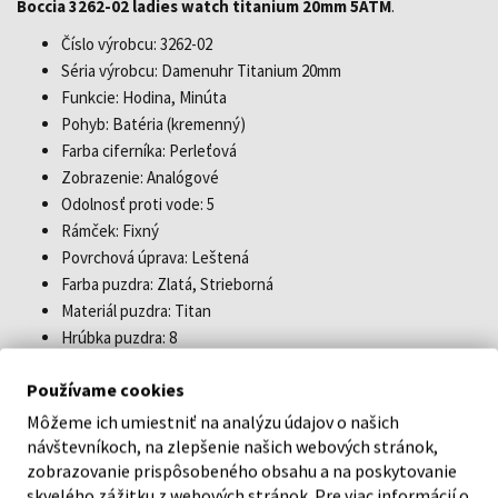
Boccia 3262-02 ladies watch titanium 20mm 5ATM
.
Číslo výrobcu: 3262-02
Séria výrobcu: Damenuhr Titanium 20mm
Funkcie: Hodina, Minúta
Pohyb: Batéria (kremenný)
Farba ciferníka: Perleťová
Zobrazenie: Analógové
Odolnosť proti vode: 5
Rámček: Fixný
Povrchová úprava: Leštená
Farba puzdra: Zlatá, Strieborná
Materiál puzdra: Titan
Hrúbka puzdra: 8
Tvar puzdra: Sud
Používame cookies
Šírka puzdra: 20
Zadná časť puzdra: lisovaná, titánová spodná časť
Môžeme ich umiestniť na analýzu údajov o našich
Pohlavie: Dámy
návštevníkoch, na zlepšenie našich webových stránok,
zobrazovanie prispôsobeného obsahu a na poskytovanie
Sklo: tvrdené, Minerálne sklo
skvelého zážitku z webových stránok. Pre viac informácií o
Štýl: Moderný