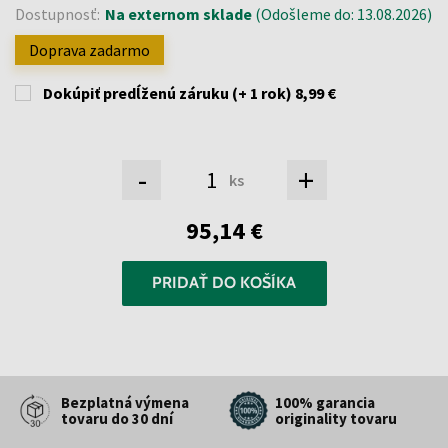
Dostupnosť:
Na externom sklade
(Odošleme do: 13.08.2026)
Doprava zadarmo
Dokúpiť predĺženú záruku (+ 1 rok)
8,99 €
-
+
ks
95,14 €
PRIDAŤ DO KOŠÍKA
Bezplatná výmena
100% garancia
tovaru do 30 dní
originality tovaru