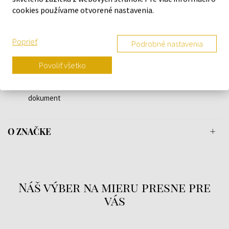
cookies používame otvorené nastavenia.
Materiál remienku: Titan
Farba remienku: Zlatá, Strieborná
Šírka uchytenia: 14
Poprieť
Podrobné nastavenia
Spona: Klip spona
Max obvod zápästia: 190
Povoliť všetko
Hmotnosť predmetu: 0,02
Rozsah dodávky: Krabička, Návod, Balenie, Záručný
dokument
O ZNAČKE
Náš výber na mieru presne pre
vás