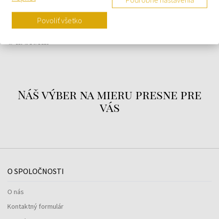
Osvetlenie displeja
Budík
Povoliť všetko
O ZNAČKE
Náš výber na mieru presne pre
vás
O SPOLOČNOSTI
O nás
Kontaktný formulár