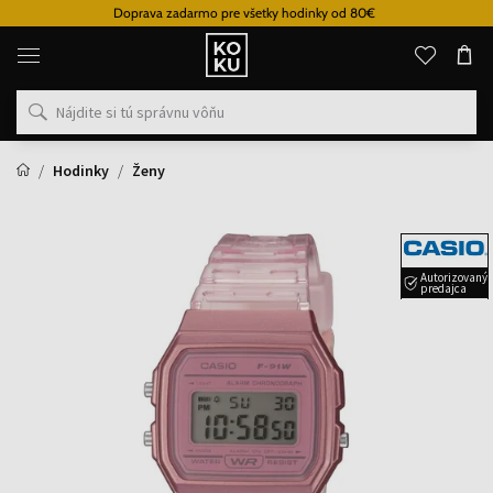
Doprava zadarmo pre všetky hodinky od 80€
Originálne
parfémy
a
hodinky
na
jednom
mieste
Hodinky
Ženy
Autorizovaný
predajca