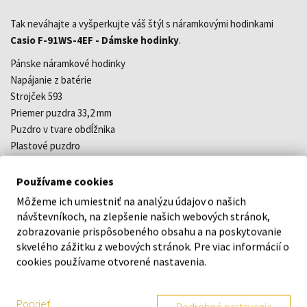
Tak neváhajte a vyšperkujte váš štýl s náramkovými hodinkami
Casio F-91WS-4EF - Dámske hodinky
.
Pánske náramkové hodinky
Napájanie z batérie
Strojček 593
Priemer puzdra 33,2 mm
Puzdro v tvare obdĺžnika
Plastové puzdro
Ružová farba puzdra
Plastový remienok
Používame cookies
Ružová farba remienka
Môžeme ich umiestniť na analýzu údajov o našich
Digitálny ciferník
návštevníkoch, na zlepšenie našich webových stránok,
Ciferník s arabskými číslami
zobrazovanie prispôsobeného obsahu a na poskytovanie
Materiál skla - plast
skvelého zážitku z webových stránok. Pre viac informácií o
Odolné voči vode pri bežnom nosení
cookies používame otvorené nastavenia.
Dátum
Stopky
Poprieť
Podrobné nastavenia