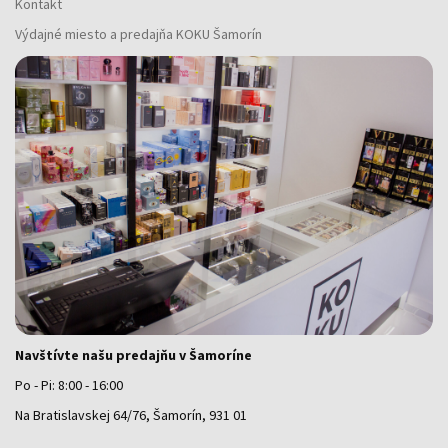
Kontakt
Výdajné miesto a predajňa KOKU Šamorín
Navštívte našu predajňu v Šamoríne
Po - Pi: 8:00 - 16:00
Na Bratislavskej 64/76, Šamorín, 931 01