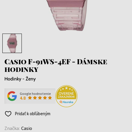
Casio F-91WS-4EF - Dámske
hodinky
Hodinky - Ženy
Google hodnotenie
4.8
Pridať k obľúbeným
Značka:
Casio