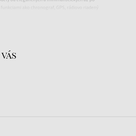
 funkciami ako chronograf, GPS, rádiovo riadený
zen kladie dôraz na presnosť, spoľahlivosť a
oužívatelia, ktorí vyžadujú spoľahlivý výkon a
nácii s komfortným nosením.
y patria športové kolekcie Promaster, elegantné
kčné Super Titanium, známe svojou mimoriadnou
 vás
 je ideálnou voľbou pre ľudí, ktorí hľadajú
kročilé hodinky na každodenné používanie aj