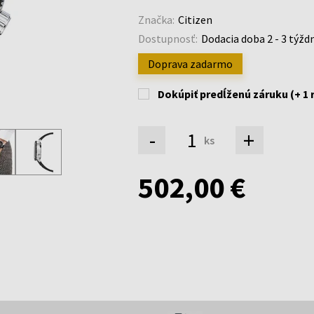
Značka:
Citizen
Dostupnosť:
Dodacia doba 2 - 3 týžd
Doprava zadarmo
Dokúpiť predĺženú záruku (+ 1 
-
+
ks
502,00 €