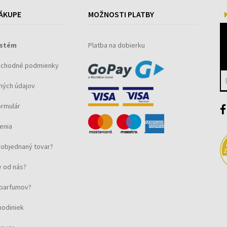
ÁKUPE
MOŽNOSTI PLATBY
 oceľ
ystém
Platba na dobierku
bchodné podmienky
ných údajov
ormulár
enia
objednaný tovar?
 od nás?
 Balenie, Záručný doklad
u parfumov?
hodiniek