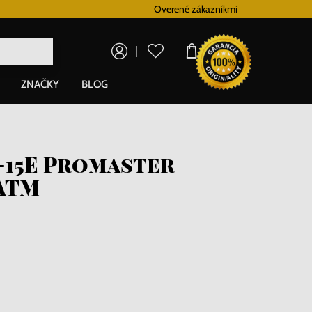
Vernostný systém
Overené zákazníkmi
Doprava zadarm
0,00 €
ZNAČKY
BLOG
-15E Promaster
 ATM