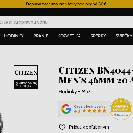
Doprava zadarmo pre všetky hodinky od 80€
HODINKY
PRANIE
KOZMETIKA
ŠPERKY
SVIEČKY
Citizen BN4044
Men's 46mm 20
Autorizovaný
predajca
Hodinky - Muži
Google hodnotenie
4.8
Pridať k obľúbeným