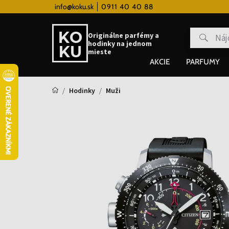
 hodinky od 80€
info@koku.sk
0911 40 40 88
Vernostný systém
Originálne parfémy a
hodinky na jednom
mieste
AKCIE
PARFUMY
Hodinky
Muži