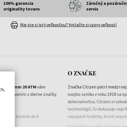
100% garancia
Záručný a pozáručn
originality tovaru
servis
Nie ste si istý veľkosťou? Vytlačte si vzory veľkostí
O ZNAČKE
Men's 46mm 20 ATM
vám
Značka Citizen patrí medzi na
ch,
ým spracovaním z dielne značky
svojho vzniku v roku 1918 sa s
dokonalosťou. Citizen si vybu
technológií, čo dokazuje napr
 výmenu batérie do 6
napájané hodinky, ktoré nepot
V portfóliu značky nájdeme mo