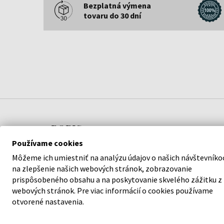
Bezplatná výmena
tovaru do 30 dní
POPIS
Používame cookies
Pánske hodinky
Citizen BN4044-15E Promaster 
Môžeme ich umiestniť na analýzu údajov o našich návštevníko
pridajú na elegancii a podporia váš štýl. S kvalitn
na zlepšenie našich webových stránok, zobrazovanie
Citizen
sa nemusíte obávať, že stúpite vedľa.
prispôsobeného obsahu a na poskytovanie skvelého zážitku z
webových stránok. Pre viac informácií o cookies používame
otvorené nastavenia.
Garantujeme 100 % originalitu tovaru a bezplatnú
mesiacov. Za produktmi v našej ponuke si stojíme.