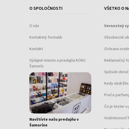
Tvar puzdra: Guľatý
O SPOLOČNOSTI
VŠETKO O N
Šírka puzdra: 46
Spodná časť puzdra: prišroubovaná, nerezová
O nás
Vernostný s
Pohlavie: Pre mužov
Sklo: tvrdené, minerálne sklo
Kontaktný formulár
Všeobecné o
Osvetlenie: Svietiace ručičky, Svietiace indexy
Kontakt
Ochrana osob
Štýl: Športový
Materiál remienka: Silikón
Výdajné miesto a predajňa KOKU
Reklamačný f
Farba remienka: Čierna
Šamorín
Spôsob doruč
Šírka pásika: 22
Spona: Pracka
Kedy obdržím 
Maximálny obvod zápästia: 230
Prečo parfumy
Hmotnosť: 0,13
Obsah dodávky: Krabička, Návod na použitie,
Čo je tester 
Vodotesnosť 
Navštívte našu predajňu v
Šamoríne