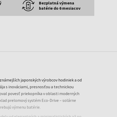
ý
Bezplatná výmena
batérie do 6 mesiacov
jznámejších japonských výrobcov hodiniek a od
pája s inováciami, presnosťou a technickou
doval povesť priekopníka v oblasti moderných
íklad prelomový systém Eco-Drive – solárne
rebujú výmenu batérie.
dely od elegantných a minimalistických až po