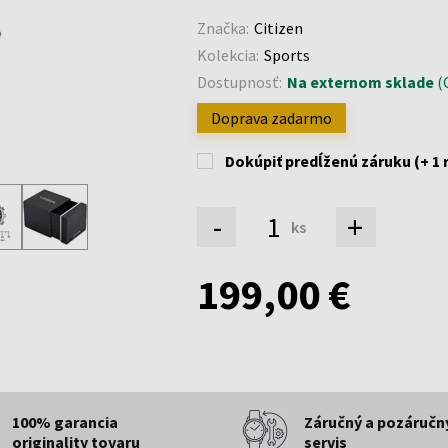
Značka:
Citizen
Kolekcia:
Sports
Dostupnosť:
Na externom sklade
(O
Doprava zadarmo
Dokúpiť predĺženú záruku (+ 1 
-
+
ks
199,00 €
100% garancia
Záručný a pozáručn
originality tovaru
servis