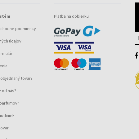
ystém
Platba na dobierku
 indexy
bchodné podmienky
ných údajov
ormulár
enia
objednaný tovar?
 od nás?
ručný doklad
u parfumov?
hodiniek
tovar