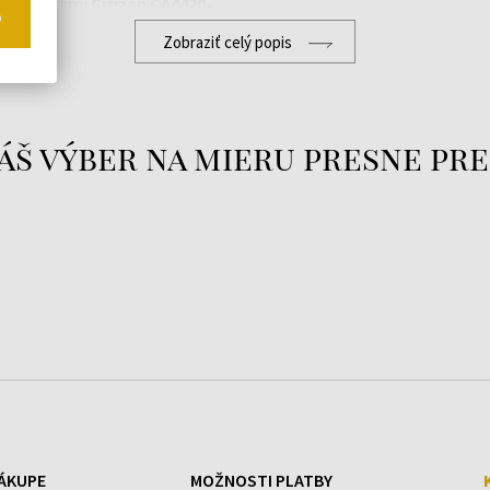
mi hodinkami
Citizen CA4420-
čas a vysoká vodotesnosť. Citi
o
Zobraziť celý popis
ekologický prístup, čo ocenia p
moderné technológie v kombi
Medzi populárne modelové rad
 Sekunda, Solárne
Eco-Drive elegant a multifun
áš výber na mieru presne pre
ľahkosťou a odolnosťou. Citizen
spoľahlivé a technologicky po
náročné podmienky.
ÁKUPE
MOŽNOSTI PLATBY