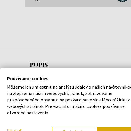
POPIS
Používame cookies
Pánske hodinky
Citizen CA4420-21X Eco-Drive 
vám pridajú na elegancii a podporia váš štýl. S kva
Môžeme ich umiestniť na analýzu údajov o našich návštevníko
na zlepšenie našich webových stránok, zobrazovanie
značky
Citizen
sa nemusíte obávať, že stúpite vedľ
prispôsobeného obsahu a na poskytovanie skvelého zážitku z
webových stránok. Pre viac informácií o cookies používame
Garantujeme 100 % originalitu tovaru a bezplatnú
otvorené nastavenia.
mesiacov. Za produktmi v našej ponuke si stojíme.
Poprieť