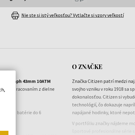
Nie ste si istý veľkosťou? Vytlačte si vzory veľkostí
O ZNAČKE
Chronograph 43mm 10ATM
Značka Citizen patrí medzi na
litným spracovaním z dielne
svojho vzniku v roku 1918 sa s
ch,
a.
dokonalosťou. Citizen si vybu
technológií, čo dokazuje napr
 výmenu batérie do 6
napájané hodinky, ktoré nepot
V portfóliu značky nájdeme mo
športové profesionálne série s