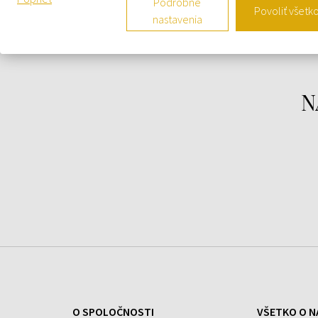
Podrobné
Tak neváhajte a vyšperkujte váš štýl s náramkový
Povoliť všetk
nastavenia
21X Eco-Drive Chronograph 43mm 10ATM
.
Číslo výrobcu: CA4420-21X
Séria výrobcu: Eco-Drive Chronograph
Funkcie: Chronograf, Dátum, Hodina, Minúta,
N
Strojček: Solárny (quartz)
Označenie strojčeka: B620, Citizen
Farba ciferníku: Zelená
Displej: Analógový
Vodotesnosť: 10
Luneta: Pevná
Povrchová úprava: Matná, Leštená
Farba puzdra: Strieborná
Materiál puzdra: Nerezová oceľ
Hrúbka puzdra: 12
Tvar puzdra: Guľatý
Šírka puzdra: 43
O SPOLOČNOSTI
VŠETKO O N