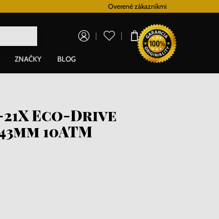
Vernostný systém
Overené zákazníkmi
Doprava zadarm
0,00 €
ZNAČKY
BLOG
-21X Eco-Drive
43mm 10ATM