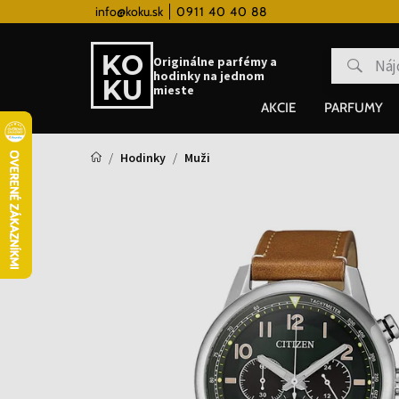
 hodinky od 80€
info@koku.sk
0911 40 40 88
Vernostný systém
Originálne parfémy a
hodinky na jednom
mieste
AKCIE
PARFUMY
Hodinky
Muži