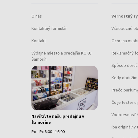
Zadný kryt: skrutkovací, Nerezová oceľ
Pohlavie: Pánske
O nás
Vernostný s
Sklo: tvrdené, Minerálne sklo
Osvetlenie: Iluminované ručičky, Iluminované
Kontaktný formulár
Všeobecné o
Štýl: Športový
Kontakt
Ochrana osob
Materiál remienka: Teľacia koža
Farba remienka: Hnedá
Výdajné miesto a predajňa KOKU
Reklamačný f
Šírka úchytu: 20
Šamorín
Spôsob doruč
Spona: Spona s trnom
Maximálny obvod zápästia: 210
Kedy obdržím 
Hmotnosť položky: 0.08
Prečo parfumy
Rozsah dodávky: Krabica, Návod, Balenie, Zá
Čo je tester 
Vodotesnosť 
Navštívte našu predajňu v
Šamoríne
Iba originálny 
Po - Pi: 8:00 - 16:00