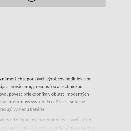
jznámejších japonských výrobcov hodiniek a od
pája s inováciami, presnosťou a technickou
doval povesť priekopníka v oblasti moderných
íklad prelomový systém Eco-Drive – solárne
rebujú výmenu batérie.
dely od elegantných a minimalistických až po
 funkciami ako chronograf, GPS, rádiovo riadený