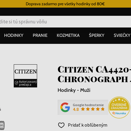
Doprava zadarmo pre všetky hodinky od 80€
HODINKY
PRANIE
KOZMETIKA
ŠPERKY
SVIEČKY
Citizen CA4420
Chronograph 
Autorizovaný
predajca
Hodinky - Muži
Google hodnotenie
4.8
Pridať k obľúbeným