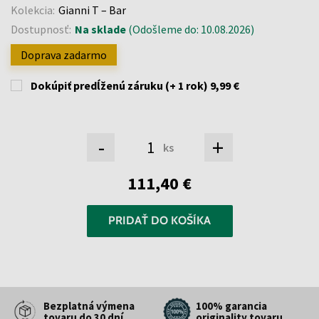
Kolekcia:
Gianni T – Bar
Dostupnosť:
Na sklade
(Odošleme do: 10.08.2026)
Doprava zadarmo
Dokúpiť predĺženú záruku (+ 1 rok)
9,99 €
-
+
ks
111,40 €
PRIDAŤ DO KOŠÍKA
Bezplatná výmena
100% garancia
tovaru do 30 dní
originality tovaru