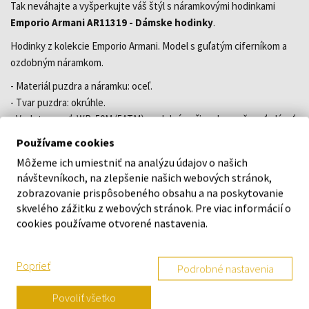
Tak neváhajte a vyšperkujte váš štýl s náramkovými hodinkami
Emporio Armani AR11319 - Dámske hodinky
.
Hodinky z kolekcie Emporio Armani. Model s guľatým ciferníkom a
ozdobným náramkom.
- Materiál puzdra a náramku: oceľ.
- Tvar puzdra: okrúhle.
- Vodotesnosť: WR. 50M (5ATM) – odolný voči vode, možnosť plávať
na povrchu.
Používame cookies
- Sklíčko: minerálne (vytvrdené, veľmi odolné voči rozbitiu, odolné
Môžeme ich umiestniť na analýzu údajov o našich
voči ryhám).
návštevníkoch, na zlepšenie našich webových stránok,
- Mechanizmus: kremenný, na batériu.
zobrazovanie prispôsobeného obsahu a na poskytovanie
- Šírka puzdra: 32 mm.
skvelého zážitku z webových stránok. Pre viac informácií o
cookies používame otvorené nastavenia.
Zloženie:
Ušľachtilá oceľ, Minerálne sklo
Poprieť
Podrobné nastavenia
O ZNAČKE
Povoliť všetko