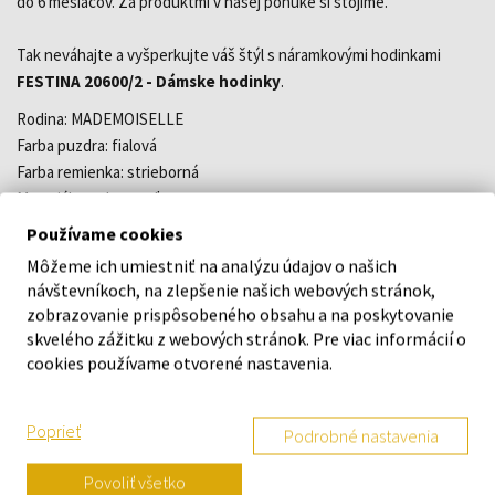
do 6 mesiacov. Za produktmi v našej ponuke si stojíme.
Tak neváhajte a vyšperkujte váš štýl s náramkovými hodinkami
FESTINA 20600/2 - Dámske hodinky
.
Rodina: MADEMOISELLE
Farba puzdra: fialová
Farba remienka: strieborná
Materiál puzdra: oceľ
Strojček: batériový (quartz)
Používame cookies
Vodotesnosť: 5 ATM
Môžeme ich umiestniť na analýzu údajov o našich
Šírka: 30,5 mm
návštevníkoch, na zlepšenie našich webových stránok,
Šírka náramku: 14 mm
zobrazovanie prispôsobeného obsahu a na poskytovanie
Štýl: klasické
skvelého zážitku z webových stránok. Pre viac informácií o
Tvar: okrúhly
cookies používame otvorené nastavenia.
Materiál náramku: náramok oceľ
Model: M2025-H1
Poprieť
Podrobné nastavenia
O ZNAČKE
Povoliť všetko