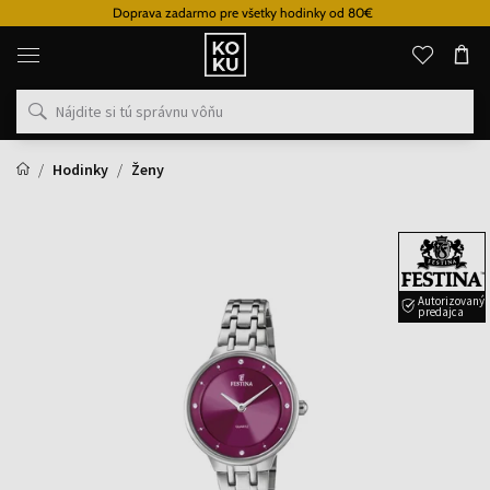
Doprava zadarmo pre všetky hodinky od 80€
Originálne
parfémy
a
hodinky
na
jednom
mieste
Hodinky
Ženy
Autorizovaný
predajca