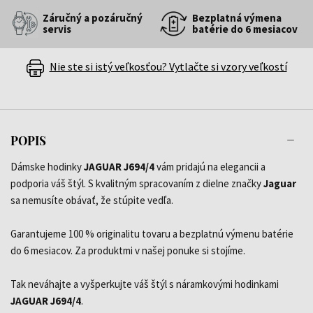
Záručný a pozáručný
Bezplatná výmena
servis
batérie do 6 mesiacov
Nie ste si istý veľkosťou? Vytlačte si vzory veľkostí
POPIS
Dámske hodinky
JAGUAR J694/4
vám pridajú na elegancii a
podporia váš štýl. S kvalitným spracovaním z dielne značky
Jaguar
sa nemusíte obávať, že stúpite vedľa.
Garantujeme 100 % originalitu tovaru a bezplatnú výmenu batérie
do 6 mesiacov. Za produktmi v našej ponuke si stojíme.
Tak neváhajte a vyšperkujte váš štýl s náramkovými hodinkami
JAGUAR J694/4
.