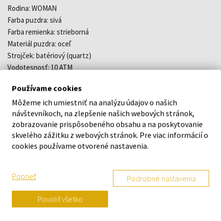
Rodina: WOMAN
Farba puzdra: sivá
Farba remienka: strieborná
Materiál puzdra: oceľ
Strojček: batériový (quartz)
Vodotesnosť: 10 ATM
Šírka: 35 mm
Používame cookies
Šírka náramku: 20 mm
Môžeme ich umiestniť na analýzu údajov o našich
Štýl: klasické
návštevníkoch, na zlepšenie našich webových stránok,
Tvar: okrúhly
zobrazovanie prispôsobeného obsahu a na poskytovanie
Materiál náramku: náramok oceľ
skvelého zážitku z webových stránok. Pre viac informácií o
Model: M705
cookies používame otvorené nastavenia.
Dátum: áno
Poprieť
O ZNAČKE
Podrobné nastavenia
Povoliť všetko