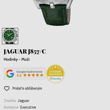
JAGUAR J857/C
Hodinky - Muži
Google hodnotenie
4.8
Pridať k obľúbeným
Značka:
Jaguar
Kolekcia:
Executive