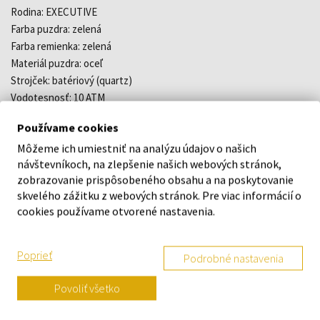
Rodina: EXECUTIVE
Farba puzdra: zelená
Farba remienka: zelená
Materiál puzdra: oceľ
Strojček: batériový (quartz)
Vodotesnosť: 10 ATM
Šírka: 45,8 mm
Používame cookies
Šírka náramku: 27,5 mm
Môžeme ich umiestniť na analýzu údajov o našich
Štýl: športové
návštevníkoch, na zlepšenie našich webových stránok,
Tvar: okrúhly
zobrazovanie prispôsobeného obsahu a na poskytovanie
Materiál náramku: remienok kožený
skvelého zážitku z webových stránok. Pre viac informácií o
Stopky: áno
cookies používame otvorené nastavenia.
Dátum: áno
Poprieť
O ZNAČKE
Podrobné nastavenia
Povoliť všetko