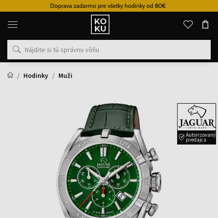
Doprava zadarmo pre všetky hodinky od 80€
Originálne
parfémy
a
hodinky
na
jednom
mieste
Hodinky
Muži
Autorizovaný
predajca