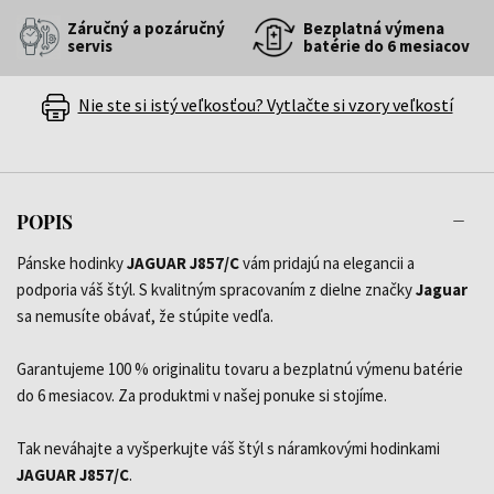
Záručný a pozáručný
Bezplatná výmena
servis
batérie do 6 mesiacov
Nie ste si istý veľkosťou? Vytlačte si vzory veľkostí
POPIS
Pánske hodinky
JAGUAR J857/C
vám pridajú na elegancii a
podporia váš štýl. S kvalitným spracovaním z dielne značky
Jaguar
sa nemusíte obávať, že stúpite vedľa.
Garantujeme 100 % originalitu tovaru a bezplatnú výmenu batérie
do 6 mesiacov. Za produktmi v našej ponuke si stojíme.
Tak neváhajte a vyšperkujte váš štýl s náramkovými hodinkami
JAGUAR J857/C
.