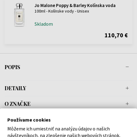
Jo Malone Poppy & Barley Kolínska voda
100ml - Kolínske vody - Unisex
Skladom
110,70 €
POPIS
DETAILY
O ZNAČKE
Používame cookies
Môžeme ich umiestniť na analýzu údajov o našich
Náš výber na mieru presne pre
návštevníkoch, na zlepšenie našich webových stránok,