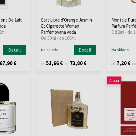
ent De Lait
Etat Libre d'Orange Jasmin
Montale Pure
oda
Et Cigarette Woman
Parfum Parf
0ml
Parfémovaná voda
Od 2ml - do 
Od 50ml - do 100ml
Detail
Detail
Na sklade
Na sklade
67,90 €
51,66 €
73,80 €
7,20 €
od
do
od
do
Akcia