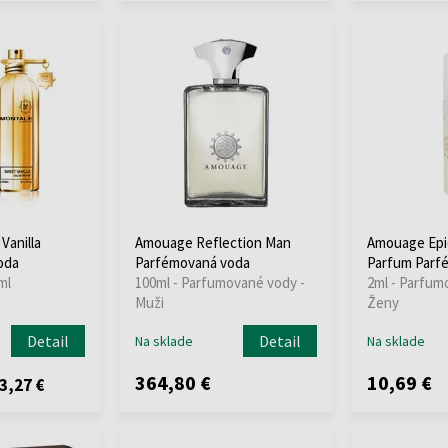
Vanilla
Amouage Reflection Man
Amouage Epi
oda
Parfémovaná voda
Parfum Parf
ml
100ml - Parfumované vody -
2ml - Parfum
Muži
Ženy
Detail
Detail
Na sklade
Na sklade
364,80 €
10,69 €
3,27 €