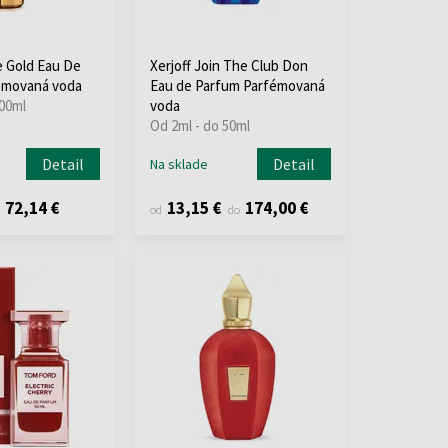
 Gold Eau De
Xerjoff Join The Club Don
émovaná voda
Eau de Parfum Parfémovaná
100ml
voda
Od 2ml - do 50ml
Detail
Detail
Na sklade
72,14 €
13,15 €
174,00 €
od
do