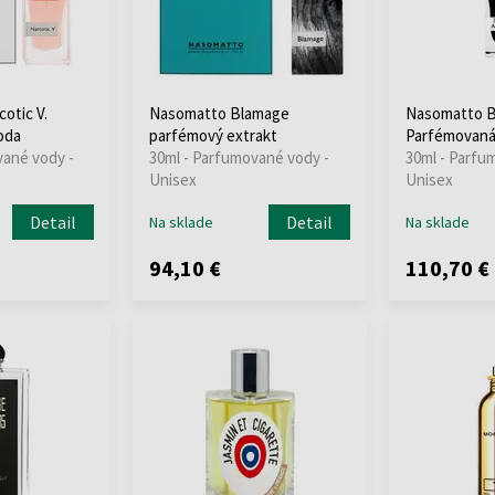
otic V.
Nasomatto Blamage
Nasomatto B
oda
parfémový extrakt
Parfémovaná
vané vody -
30ml - Parfumované vody -
30ml - Parfu
Unisex
Unisex
Detail
Detail
Na sklade
Na sklade
94,10 €
110,70 €