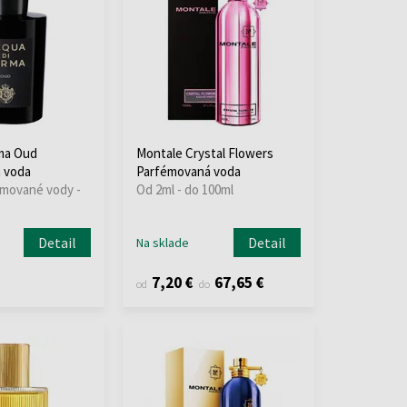
ma Oud
Montale Crystal Flowers
 voda
Parfémovaná voda
umované vody -
Od 2ml - do 100ml
Detail
Detail
Na sklade
7,20 €
67,65 €
od
do