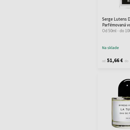
Lorenzo Villoresi
Firenze
(2)
Serge Lutens D
M. Micallef
(13)
Parfémovaná v
Maison Alhambra
(7)
Od 50ml - do 10
Maison Asrar
(7)
Maison Crivelli
(9)
Na sklade
Maison Francis
Kurkdjian
(13)
51,66 €
od
do
Maison Margiela
(17)
Maison Tahite
(6)
Mancera
(62)
Marc-Antoine Barrois
(1)
Masque Milano
(3)
Matiere Premiere
(5)
Matin Martin
(1)
Memo Paris
(29)
Mercedes-Benz
(1)