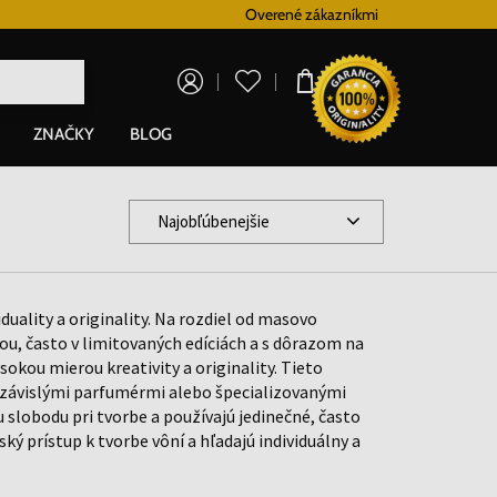
Vernostný systém
Overené zákazníkmi
Doprava zadarm
0,00 €
ZNAČKY
BLOG
Najobľúbenejšie
duality a originality. Na rozdiel od masovo
ou, často v limitovaných edíciách a s dôrazom na
sokou mierou kreativity a originality. Tieto
ezávislými parfumérmi alebo špecializovanými
obodu pri tvorbe a používajú jedinečné, často
ký prístup k tvorbe vôní a hľadajú individuálny a