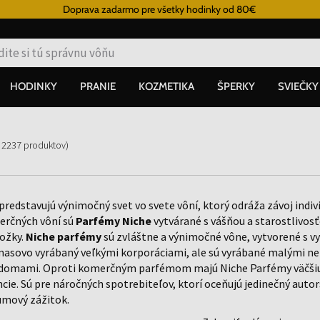
Doprava zadarmo pre všetky hodinky od 80€
HODINKY
PRANIE
KOZMETIKA
ŠPERKY
SVIEČKY
s
2237
produktov
)
predstavujú výnimočný svet vo svete vôní, ktorý odráža závoj indivi
erčných vôní sú
Parfémy Niche
vytvárané s vášňou a starostlivosť
ložky.
Niche parfémy
sú zvláštne a výnimočné vône, vytvorené s vy
masovo vyrábaný veľkými korporáciami, ale sú vyrábané malými n
omami. Oproti komerčným parfémom majú Niche Parfémy väčšiu sl
cie. Sú pre náročných spotrebiteľov, ktorí oceňujú jedinečný autors
umový zážitok.