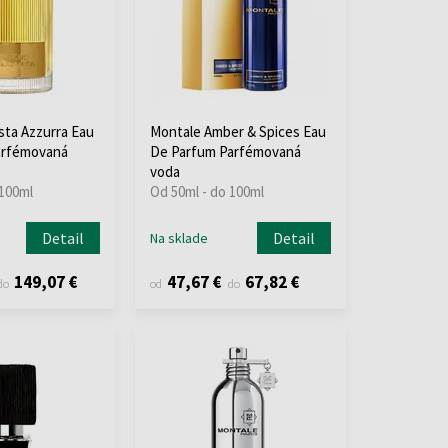
ta Azzurra Eau
Montale Amber & Spices Eau
arfémovaná
De Parfum Parfémovaná
voda
 100ml
Od 50ml - do 100ml
Detail
Detail
Na sklade
149,07 €
47,67 €
67,82 €
do
od
do