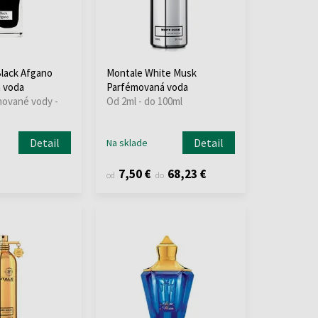
lack Afgano
Montale White Musk
 voda
Parfémovaná voda
mované vody -
Od 2ml - do 100ml
Detail
Detail
Na sklade
7,50 €
68,23 €
od
do