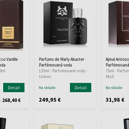
co Vanille
Parfums de Marly Akaster
Ajmal Aristoc
oda
Parfémovaná voda
Parfémovaná
0ml
125ml - Parfumované vody -
75ml - Parfu
Unisex
Muži
Detail
Detail
Na sklade
Na sklade
249,95 €
31,98 €
268,40 €
o