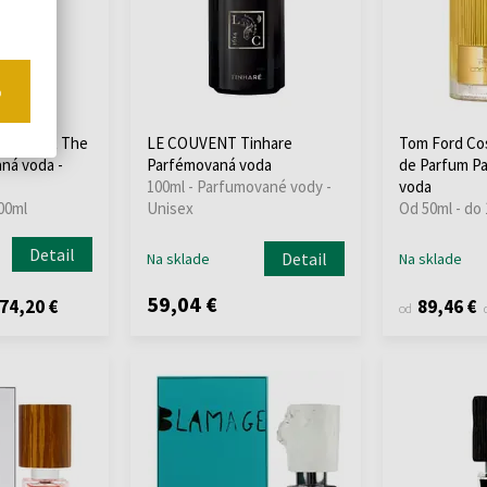
o
ange Exit The
LE COUVENT Tinhare
Tom Ford Cos
ná voda -
Parfémovaná voda
de Parfum P
100ml - Parfumované vody -
voda
00ml
Unisex
Od 50ml - do
Detail
Detail
Na sklade
Na sklade
59,04 €
74,20 €
89,46 €
od