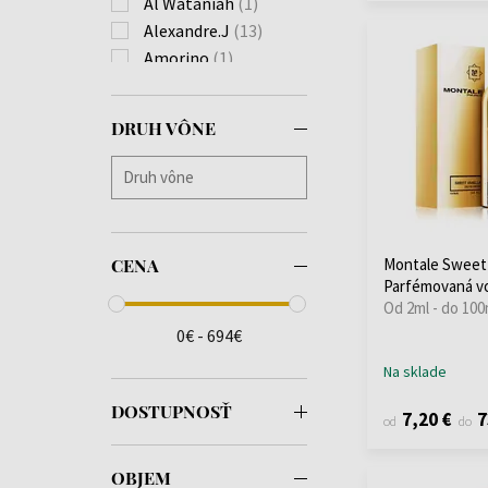
Al Wataniah
(1)
Alexandre.J
(13)
Amorino
(1)
Amouage
(27)
Amouroud
(15)
DRUH VÔNE
Anfar
(2)
Antonio Banderas
(1)
Ard al Zaafaran
(14)
Armaf
(2)
Asdaaf
(2)
CENA
Montale Sweet 
Atelier Cologne
(2)
Parfémovaná v
Atelier des Ors
(14)
Od 2ml - do 100
Atelier Materi
(1)
0€ - 694€
Atkinsons
(20)
Na sklade
Attar Collection
(7)
DOSTUPNOSŤ
BDK Parfums
(3)
7,20 €
7
od
do
Berdoues
(1)
Beso Beach
(2)
OBJEM