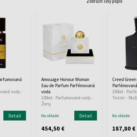
Zobraziť celý popis
Parfumovaná
Amouage Honour Woman
Creed Green 
Eau de Parfum Parfémovaná
Parfémovaná 
ované vody -
voda
100ml - Parf
100ml - Parfumované vody -
Tester - Muž
Ženy
Detail
Detail
Na sklade
Na sklade
454,50 €
187,80 €