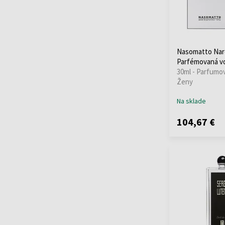
Initio
(23)
Initio Parfums Prives
(1)
Jazeel
(2)
Jean Patou
(1)
Nasomatto Narc
Parfémovaná v
Jeroboam
(6)
30ml - Parfumo
Jo Malone
(66)
Ženy
Jovoy
(3)
Na sklade
Juicy Couture
(3)
Juliette Has A Gun
(3)
104,67 €
Kajal
(11)
Korloff
(5)
L'Artisan Parfumeur
(4)
Lattafa
(97)
LE COUVENT
(17)
Le Labo
(16)
Liquides Imaginaires
(20)