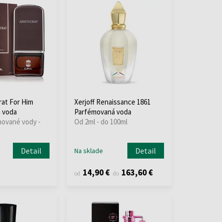
rat For Him
Xerjoff Renaissance 1861
 voda
Parfémovaná voda
mované vody -
Od 2ml - do 100ml
Detail
Detail
Na sklade
14,90 €
163,60 €
od
do