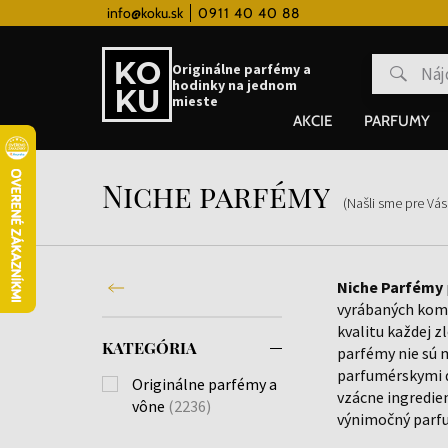
 hodinky od 80€
info@koku.sk
0911 40 40 88
Vernostný systém
Originálne parfémy a
hodinky na jednom
mieste
AKCIE
PARFUMY
Niche parfémy
(Našli sme pre Vá
Niche Parfémy
vyrábaných kom
kvalitu každej z
KATEGÓRIA
parfémy nie sú 
parfumérskymi d
Originálne parfémy a
vzácne ingredien
vône
(2236)
výnimočný parf