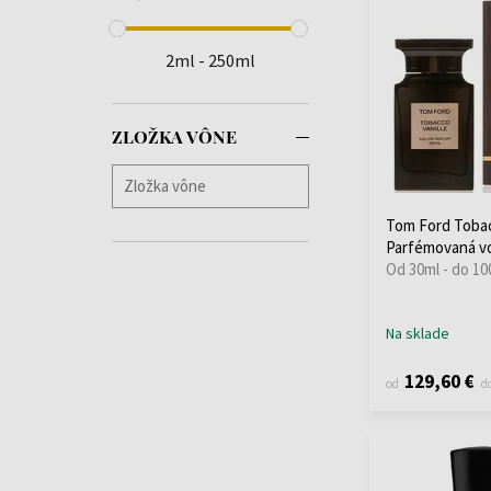
Bibliotheque de
Parfum
(20)
Blend Oud
(7)
2ml - 250ml
Boadicea The
Victorious
(12)
BOHOBOCO
(9)
ZLOŽKA VÔNE
Bois 1920
(9)
Bond No. 9
(32)
Bottega
(1)
Tom Ford Tobac
Bottega Veneta
(1)
Parfémovaná v
Od 30ml - do 10
Boucheron
(3)
By Kilian
(47)
Byredo
(18)
Na sklade
Carner Barcelona
(20)
129,60 €
Charriol
(1)
od
d
Cherigan
(3)
Choix
(2)
Clive Christian
(5)