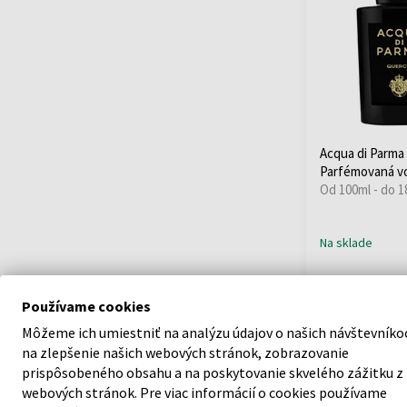
Creed
(43)
DELROBA
(3)
Desora
(3)
Diptyque
(25)
Dunhill
(1)
EIGHT & BOB
(5)
Eisenberg
(3)
Acqua di Parma
Electimuss
(13)
Parfémovaná v
Escentric Molecules
Od 100ml - do 1
(13)
Essential Parfums
(6)
Na sklade
Etat Libre d'Orange
(43)
125,40 €
od
d
Ex Nihilo
(6)
Používame cookies
FLORAIKU
(14)
Môžeme ich umiestniť na analýzu údajov o našich návštevníko
Floris
(7)
na zlepšenie našich webových stránok, zobrazovanie
Fragrance Du Bois
prispôsobeného obsahu a na poskytovanie skvelého zážitku z
(12)
webových stránok. Pre viac informácií o cookies používame
Francesca Bianchi
(3)