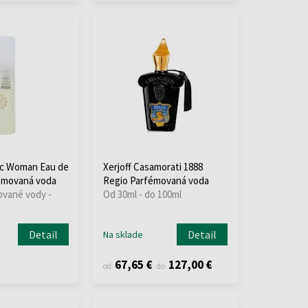
c Woman Eau de
Xerjoff Casamorati 1888
émovaná voda
Regio Parfémovaná voda
ované vody -
Od 30ml - do 100ml
Detail
Detail
Na sklade
67,65 €
127,00 €
od
do