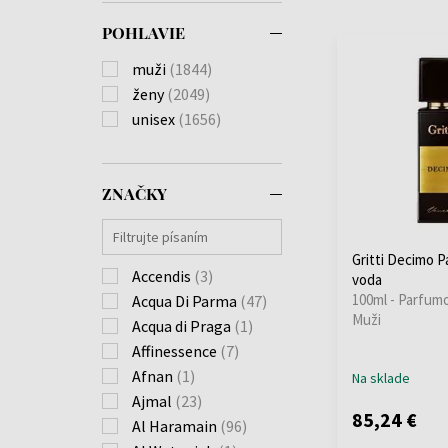
POHLAVIE
muži
(1844)
ženy
(2049)
unisex
(1656)
ZNAČKY
Gritti Decimo 
Accendis
(3)
voda
100ml - Parfum
Acqua Di Parma
(47)
Muži
Acqua di Praga
(1)
Affinessence
(7)
Afnan
(1)
Na sklade
Ajmal
(23)
85,24 €
Al Haramain
(96)