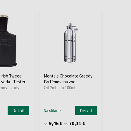
Irish Tweed
Montale Chocolate Greedy
voda - Tester
Parfémovaná voda
émové vody -
Od 2ml - do 100ml
i
Detail
Detail
Na sklade
9,46 €
70,11 €
od
do