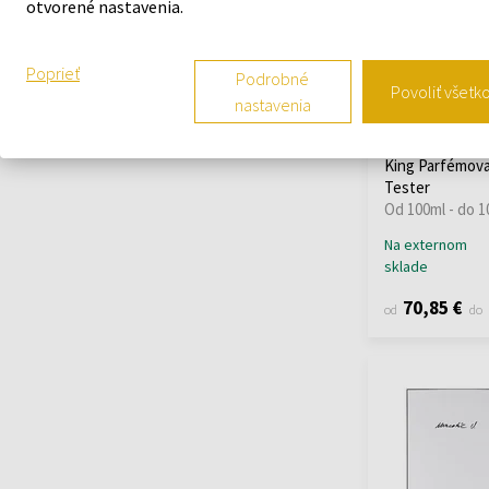
otvorené nastavenia.
Franck Boclet
(24)
Frederic Malle
(43)
Poprieť
Gerini
(1)
Podrobné
Povoliť všetk
Giardini Di Toscana
nastavenia
(12)
Etat Libre d'Or
Giardino Benessere
King Parfémova
(29)
Tester
Gisada
(13)
Od 100ml - do 1
Goldfield & Banks
(8)
Na externom
Goutal
(6)
sklade
Gritti
(24)
70,85 €
od
do
Histoires de Parfums
(18)
Houbigant
(1)
I Profumi Del Marmo
(2)
I Profumi Di Firenze
(33)