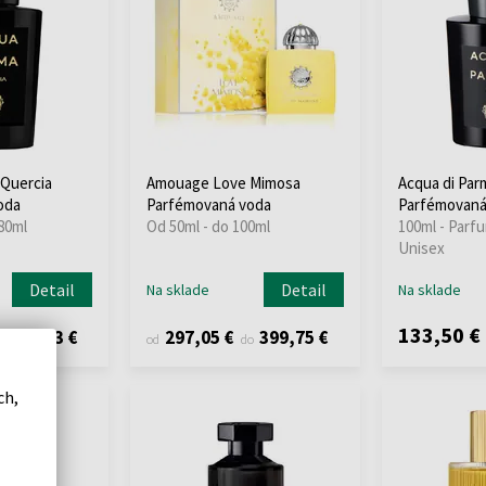
 Quercia
Amouage Love Mimosa
Acqua di Par
oda
Parfémovaná voda
Parfémovaná
80ml
Od 50ml - do 100ml
100ml - Parf
Unisex
Detail
Detail
Na sklade
Na sklade
133,50 €
181,03 €
297,05 €
399,75 €
o
od
do
ch,