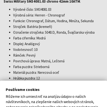
Swiss Military SM34081.03 chrono 42mm 10ATM
.
Výrobné číslo: SM34081.03
Výrobná séria: Herren - Chronograf
Funkcie: Chronograf, Dátum, Hodina, Minúta, Sekunda
Strojček: Batéria (kremeň)
Označenie strojčeka: 5040.D, Ronda, Švajčiarska výroba
Farba ciferníka: Modrá
Displej: Analógový
Vodotesnosť: 10
Rámček: Pevný
Povrchová úprava: Matná, Leštená
Farba puzdra: Strieborná
Materiál puzdra: Nerezová oceľ
Hrúbka puzdra: 12
Tvar puzdra: Okrúhly
Používame cookies
Šírka puzdra: 42
Zadná strana puzdra: Našróbovaná, Spodná časť z nerezovej
Môžeme ich umiestniť na analýzu údajov o našich
ocele
návštevníkoch, na zlepšenie našich webových stránok,
zobrazovanie prispôsobeného obsahu a na poskytovanie
Pohlavie: Pre mužov