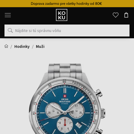
Doprava zadarmo pre všetky hodinky od 80€
Originálne
parfémy
a
hodinky
na
jednom
mieste
Hodinky
Muži