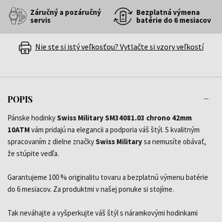
Záručný a pozáručný
Bezplatná výmena
servis
batérie do 6 mesiacov
Nie ste si istý veľkosťou? Vytlačte si vzory veľkostí
POPIS
Pánske hodinky
Swiss Military SM34081.03 chrono 42mm
10ATM
vám pridajú na elegancii a podporia váš štýl. S kvalitným
spracovaním z dielne značky
Swiss Military
sa nemusíte obávať,
že stúpite vedľa.
Garantujeme 100 % originalitu tovaru a bezplatnú výmenu batérie
do 6 mesiacov. Za produktmi v našej ponuke si stojíme.
Tak neváhajte a vyšperkujte váš štýl s náramkovými hodinkami