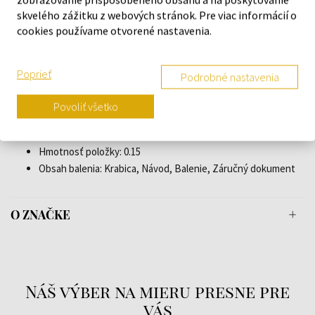
skvelého zážitku z webových stránok. Pre viac informácií o
Sklo: Minerálne sklo, So zafírovým povlakom
cookies používame otvorené nastavenia.
Osvetlenie: Svietiace ručičky, Svietiace indexy
Štýl: Športový
Materiál remienka: Nerezová oceľ
Poprieť
Podrobné nastavenia
Farba remienka: Strieborná
Šírka úchytu: 20
Povoliť všetko
Spona: Skladacia spona
Maximálny obvod zápästia: 215
Hmotnosť položky: 0.15
Obsah balenia: Krabica, Návod, Balenie, Záručný dokument
O ZNAČKE
Náš výber na mieru presne pre
vás