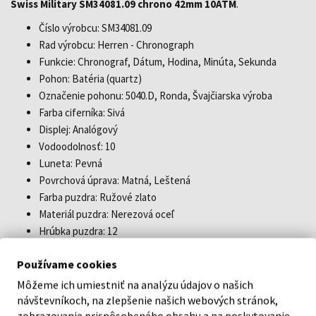
Swiss Military SM34081.09 chrono 42mm 10ATM
.
Číslo výrobcu: SM34081.09
Rad výrobcu: Herren - Chronograph
Funkcie: Chronograf, Dátum, Hodina, Minúta, Sekunda
Pohon: Batéria (quartz)
Označenie pohonu: 5040.D, Ronda, Švajčiarska výroba
Farba ciferníka: Sivá
Displej: Analógový
Vodoodolnosť: 10
Luneta: Pevná
Povrchová úprava: Matná, Leštená
Farba puzdra: Ružové zlato
Materiál puzdra: Nerezová oceľ
Hrúbka puzdra: 12
Tvar puzdra: Okrúhly
Používame cookies
Šírka puzdra: 42
Zadná strana puzdra: prišroubovaná, Nerezové dno
Môžeme ich umiestniť na analýzu údajov o našich
Pohlavie: Pánske
návštevníkoch, na zlepšenie našich webových stránok,
zobrazovanie prispôsobeného obsahu a na poskytovanie
Sklo: Minerálne sklo, So zafírovým povlakom