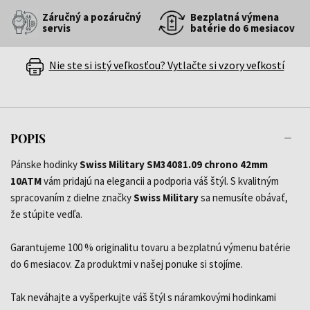
Záručný a pozáručný
Bezplatná výmena
servis
batérie do 6 mesiacov
Nie ste si istý veľkosťou? Vytlačte si vzory veľkostí
POPIS
Pánske hodinky
Swiss Military SM34081.09 chrono 42mm
10ATM
vám pridajú na elegancii a podporia váš štýl. S kvalitným
spracovaním z dielne značky
Swiss Military
sa nemusíte obávať,
že stúpite vedľa.
Garantujeme 100 % originalitu tovaru a bezplatnú výmenu batérie
do 6 mesiacov. Za produktmi v našej ponuke si stojíme.
Tak neváhajte a vyšperkujte váš štýl s náramkovými hodinkami