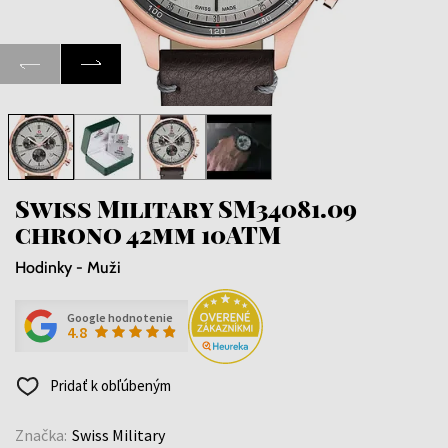
Swiss Military SM34081.09
chrono 42mm 10ATM
Hodinky - Muži
Google hodnotenie
4.8
Pridať k obľúbeným
Značka:
Swiss Military