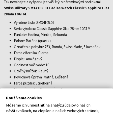
Tak neváhajte a vyšperkujte váš štýl s náramkovými hodinkami
Swiss Military SM34105.01 Ladies Watch Classic Sapphire Glas
28mm 10ATM
.
Výrobné číslo: SM34105.01
Séria výrobcu: Classic Sapphire Glas 28mm 10ATM
Funkcie: Hodina, Minúta, Sekunda
Pohon: Batéria (quartz)
Označenie pohybu: 763, Ronda, Swiss Made, 5 kameňov
Farba ciferníka: Čierna
Displej: Analógový
Odolnosť voči vode: 10
Otočný krúžok: Pevný
Povrchová úprava: Matná, Leštená
Farba puzdra: Strieborná
Materiál puzdra: Nerezová oceľ
Hrúbka puzdra: 8
Používame cookies
Tvar puzdra: Okrúhly
Môžeme ich umiestniť na analýzu údajov o našich
Šírka puzdra: 28
návštevníkoch, na zlepšenie našich webových stránok,