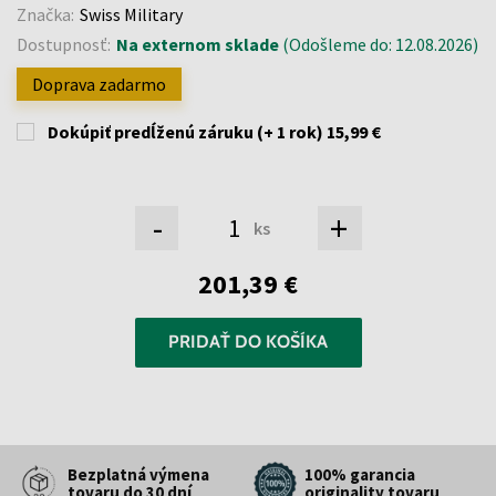
Značka:
Swiss Military
Dostupnosť:
Na externom sklade
(Odošleme do: 12.08.2026)
Doprava zadarmo
Dokúpiť predĺženú záruku (+ 1 rok)
15,99 €
-
+
ks
201,39 €
PRIDAŤ DO KOŠÍKA
Bezplatná výmena
100% garancia
tovaru do 30 dní
originality tovaru