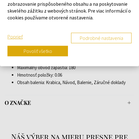
Zadná strana puzdra: skrutkovaná, nerezová oceľ
zobrazovanie prispôsobeného obsahu a na poskytovanie
Pohlavie: Dámske
skvelého zážitku z webových stránok. Pre viac informácií o
Sklo: antireflexné, zafírové sklo
cookies používame otvorené nastavenia.
Osvetlenie: Svietiace ručičky, Svietiace indexy
Štýl: Klasický
Poprieť
Materiál remienka: Nerezová oceľ
Podrobné nastavenia
Farba remienka: Strieborná
Povoliť všetko
Šírka remienka: 14
Spona: Skladacia spona
Maximálny obvod zápästia: 180
Hmotnosť položky: 0.06
Obsah balenia: Krabica, Návod, Balenie, Záručné doklady
O ZNAČKE
Náš výber na mieru presne pre