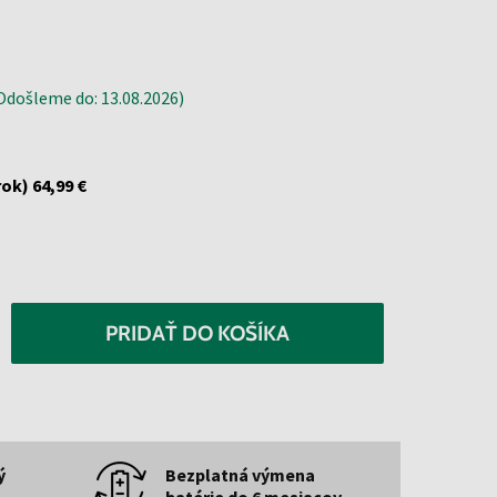
došleme do: 13.08.2026)
rok)
64,99 €
PRIDAŤ DO KOŠÍKA
ý
Bezplatná výmena
batérie do 6 mesiacov