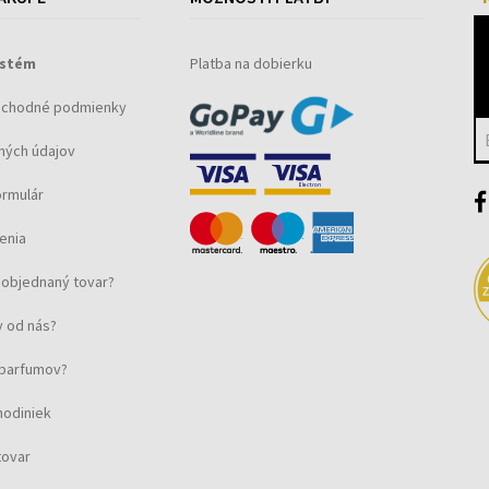
bované
ystém
Platba na dobierku
bchodné podmienky
ných údajov
ormulár
enia
objednaný tovar?
 od nás?
u parfumov?
učná dokumentácia
hodiniek
tovar