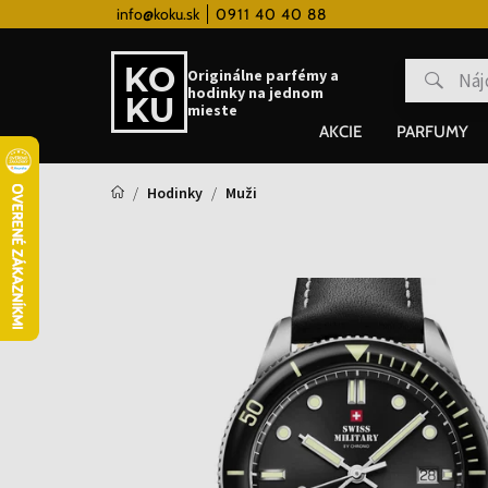
 hodinky od 80€
info@koku.sk
0911 40 40 88
Vernostný systém
Originálne parfémy a
hodinky na jednom
mieste
AKCIE
PARFUMY
Hodinky
Muži