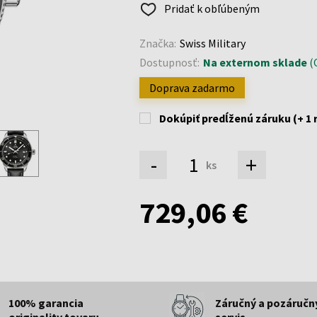
Pridať k obľúbeným
Značka:
Swiss Military
Dostupnosť:
Na externom sklade
(O
Doprava zadarmo
Dokúpiť predĺženú záruku (+ 1 
-
+
ks
729,06 €
100% garancia
Záručný a pozáručn
originality tovaru
servis