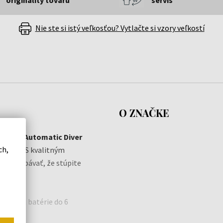
Nie ste si istý veľkosťou? Vytlačte si vzory veľkostí
O ZNAČKE
 Watch Automatic Diver
ch,
áš štýl. S kvalitným
síte obávať, že stúpite
 výmenu batérie do 6