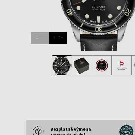
Bezplatná výmena
tovaru do 30 dní