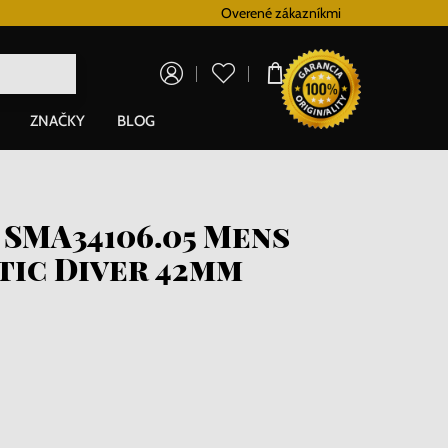
Vernostný systém
Overené zákazníkmi
Doprava zadarm
0,00 €
ZNAČKY
BLOG
 SMA34106.05 Mens
ic Diver 42mm