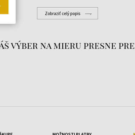
o
mi hodinkami
Swiss Military
Zobraziť celý popis
m 20ATM
.
áš výber na mieru presne pre
e
očná
ÁKUPE
MOŽNOSTI PLATBY