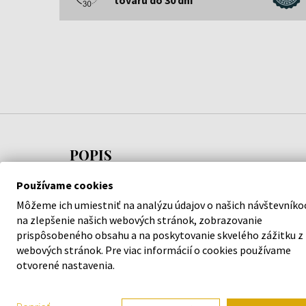
POPIS
Používame cookies
Pánske hodinky
Swiss Military SMA34106.05 Mens
Môžeme ich umiestniť na analýzu údajov o našich návštevníko
42mm 20ATM
vám pridajú na elegancii a podporia v
na zlepšenie našich webových stránok, zobrazovanie
spracovaním z dielne značky
Swiss Military
sa nemu
prispôsobeného obsahu a na poskytovanie skvelého zážitku z
vedľa.
webových stránok. Pre viac informácií o cookies používame
otvorené nastavenia.
Garantujeme 100 % originalitu tovaru a bezplatnú
mesiacov. Za produktmi v našej ponuke si stojíme.