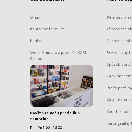
Šírka puzdra: 42
Spodná časť puzdra: Sklenený zadok, zašrau
O nás
Vernostný s
Pohlavie: Pánske
Korunka: Zašraubovaná
Kontaktný formulár
Všeobecné o
Sklo: Antireflexné, Zafírové sklo
Kontakt
Ochrana osob
Osvetlenie: Svetelné ručičky, Svetelné indexy
Štýl: Potápač
Výdajné miesto a predajňa KOKU
Reklamačný f
Materiál remienka: Teľacia koža
Šamorín
Spôsob doruč
Farba remienka: Čierna
Šírka remienka: 20
Kedy obdržím 
Spona: Pracková spona
Prečo parfumy
Maximálny obvod zápästia: 215
Hmotnosť položky: 0.10
Čo je tester 
Rozsah dodávky: Krabička, Návod, Obal, Zár
Vodotesnosť 
Navštívte našu predajňu v
Šamoríne
Iba originálny 
Po - Pi: 8:00 - 16:00