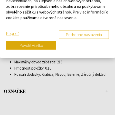
Zadná strana púzdra: sklenené dno, so skrutkami
návštevníkoch, na zlepšenie našich webových stránok,
zobrazovanie prispôsobeného obsahu a na poskytovanie
Pohlavie: Pánske
skvelého zážitku z webových stránok. Pre viac informácií o
Korunka: Skrutkovacia
cookies používame otvorené nastavenia.
Sklo: antireflexné, zafírové sklo
Osvetlenie: Osvetlené ručičky, Osvetlené indexy
Štýl: Potápač
Poprieť
Podrobné nastavenia
Materiál remienka: Teľacia koža
Farba remienka: Čierna
Povoliť všetko
Šírka nožičiek: 20
Spona: Pracka
Maximálny obvod zápästia: 215
Hmotnosť položky: 0.10
Rozsah dodávky: Krabica, Návod, Balenie, Záručný doklad
O ZNAČKE