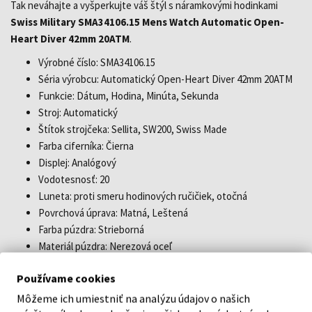
Tak neváhajte a vyšperkujte váš štýl s náramkovými hodinkami
Swiss Military SMA34106.15 Mens Watch Automatic Open-
Heart Diver 42mm 20ATM
.
Výrobné číslo: SMA34106.15
Séria výrobcu: Automatický Open-Heart Diver 42mm 20ATM
Funkcie: Dátum, Hodina, Minúta, Sekunda
Stroj: Automatický
Štítok strojčeka: Sellita, SW200, Swiss Made
Farba ciferníka: Čierna
Displej: Analógový
Vodotesnosť: 20
Luneta: proti smeru hodinových ručičiek, otočná
Povrchová úprava: Matná, Leštená
Farba púzdra: Strieborná
Materiál púzdra: Nerezová oceľ
Hrúbka púzdra: 14
Používame cookies
Tvar púzdra: Okrúhly
Šírka púzdra: 42
Môžeme ich umiestniť na analýzu údajov o našich