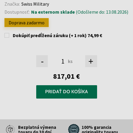
Značka:
Swiss Military
Dostupnosť:
Na externom sklade
(Odošleme do: 13.08.2026)
Doprava zadarmo
Dokúpiť predĺženú záruku (+ 1 rok)
74,99 €
-
+
ks
817,01 €
PRIDAŤ DO KOŠÍKA
Bezplatná výmena
100% garancia
tovaru do 30 dní
originality tovaru