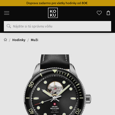
Doprava zadarmo pre všetky hodinky od 80€
Originálne
parfémy
a
hodinky
na
jednom
mieste
Hodinky
Muži