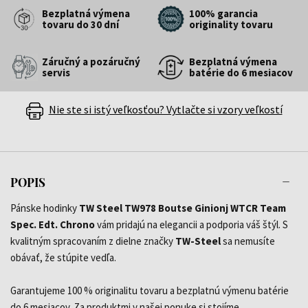
Bezplatná výmena
100% garancia
tovaru do 30 dní
originality tovaru
Záručný a pozáručný
Bezplatná výmena
servis
batérie do 6 mesiacov
Nie ste si istý veľkosťou? Vytlačte si vzory veľkostí
POPIS
Pánske hodinky
TW Steel TW978 Boutse Ginionj WTCR Team
Spec. Edt. Chrono
vám pridajú na elegancii a podporia váš štýl. S
kvalitným spracovaním z dielne značky
TW-Steel
sa nemusíte
obávať, že stúpite vedľa.
Garantujeme 100 % originalitu tovaru a bezplatnú výmenu batérie
do 6 mesiacov. Za produktmi v našej ponuke si stojíme.