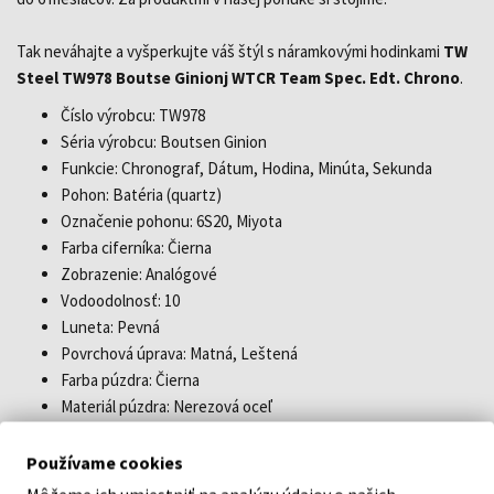
Tak neváhajte a vyšperkujte váš štýl s náramkovými hodinkami
TW
Steel TW978 Boutse Ginionj WTCR Team Spec. Edt. Chrono
.
Číslo výrobcu: TW978
Séria výrobcu: Boutsen Ginion
Funkcie: Chronograf, Dátum, Hodina, Minúta, Sekunda
Pohon: Batéria (quartz)
Označenie pohonu: 6S20, Miyota
Farba ciferníka: Čierna
Zobrazenie: Analógové
Vodoodolnosť: 10
Luneta: Pevná
Povrchová úprava: Matná, Leštená
Farba púzdra: Čierna
Materiál púzdra: Nerezová oceľ
Hrúbka púzdra: 15
Tvar púzdra: Okrúhly
Používame cookies
Šírka púzdra: 48