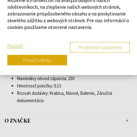
Môžeme ich umiestniť na analýzu údajov o našich
Zadná časť púzdra: našróbovaná, Nerezová oceľ
návštevníkoch, na zlepšenie našich webových stránok,
Pohlavie: Pánske
zobrazovanie prispôsobeného obsahu a na poskytovanie
Korunka: našróbovaná
skvelého zážitku z webových stránok. Pre viac informácií o
cookies používame otvorené nastavenia.
Sklo: tvrdené, Minerálne sklo
Osvetlenie: Illum. ručičky
Štýl: Športový
Poprieť
Podrobné nastavenia
Materiál remienka: Teľacia koža, Textil
Farba remienka: Čierna
Povoliť všetko
Šírka uchytenia: 24
Spona: Pracková spona
Maximálny obvod zápästia: 230
Hmotnosť položky: 0.13
Rozsah dodávky: Krabica, Návod, Balenie, Záručná
dokumentácia
O ZNAČKE