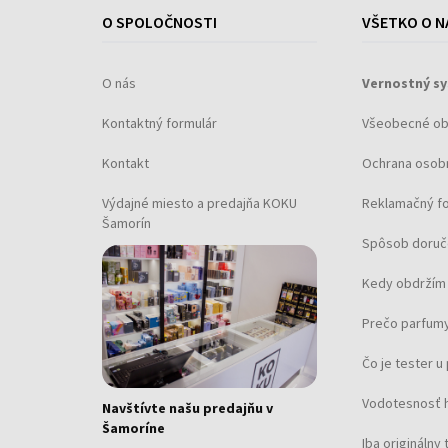
O SPOLOČNOSTI
VŠETKO O N
O nás
Vernostný s
Kontaktný formulár
Všeobecné o
Kontakt
Ochrana osob
Výdajné miesto a predajňa KOKU
Reklamačný f
Šamorín
Spôsob doruč
Kedy obdržím 
Prečo parfumy
Čo je tester 
Vodotesnosť 
Navštívte našu predajňu v
Šamoríne
Iba originálny 