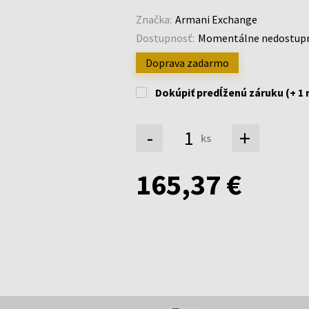
Značka:
Armani Exchange
Dostupnosť:
Momentálne nedostup
Doprava zadarmo
Dokúpiť predĺženú záruku (+ 1 
-
+
ks
165,37 €