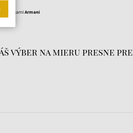
o
mi hodinkami
Armani
áš výber na mieru presne pre