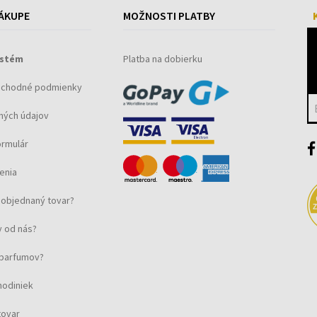
ÁKUPE
MOŽNOSTI PLATBY
ystém
Platba na dobierku
bchodné podmienky
ných údajov
ormulár
enia
objednaný tovar?
 od nás?
u parfumov?
hodiniek
tovar