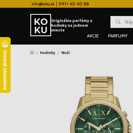
ém
info@koku.sk
Doprava zadarmo pre všetky hodinky od 80
0911 40 40 88
Originálne parfémy a
hodinky na jednom
mieste
AKCIE
PARFUMY
Hodinky
Muži