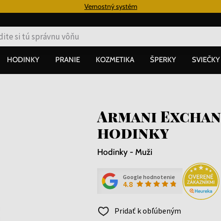
€
Vernostný systém
HODINKY
PRANIE
KOZMETIKA
ŠPERKY
SVIEČKY
Armani Exchang
hodinky
Hodinky - Muži
Google hodnotenie
4.8
Pridať k obľúbeným