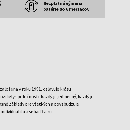
ý
Bezplatná výmena
batérie do 6 mesiacov
aložená v roku 1991, oslavuje krásu
ozdiely spoločnosti: každý je jedinečný, každý je
časné základy pre všetkých a povzbudzuje
u individualitu a sebadôveru.