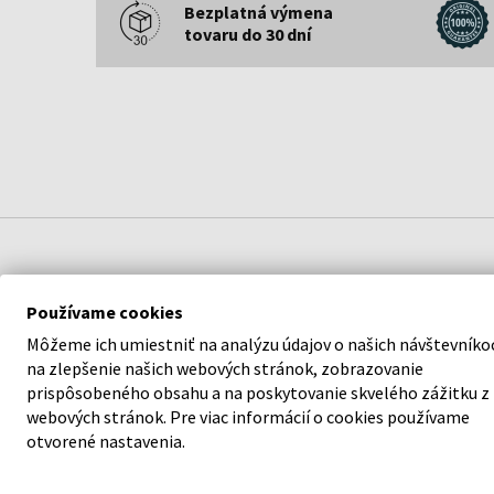
Bezplatná výmena
tovaru do 30 dní
POPIS
Používame cookies
Pánske hodinky
Armani Exchange AX1746 - Pánsk
Môžeme ich umiestniť na analýzu údajov o našich návštevníko
elegancii a podporia váš štýl. S kvalitným spracov
na zlepšenie našich webových stránok, zobrazovanie
prispôsobeného obsahu a na poskytovanie skvelého zážitku z
Exchange
sa nemusíte obávať, že stúpite vedľa.
webových stránok. Pre viac informácií o cookies používame
otvorené nastavenia.
Garantujeme 100 % originalitu tovaru a bezplatnú
mesiacov. Za produktmi v našej ponuke si stojíme.