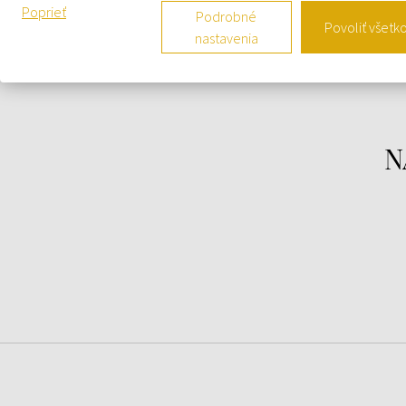
Poprieť
Podrobné
Povoliť všetk
Tak neváhajte a vyšperkujte váš štýl s náramkový
nastavenia
Exchange AX1746 - Pánske hodinky
.
N