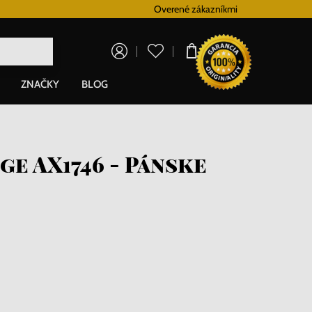
Doprava zadarmo pre všetky hodinky od 80€
Overené zákazníkmi
V
0,00 €
ZNAČKY
BLOG
e AX1746 - Pánske