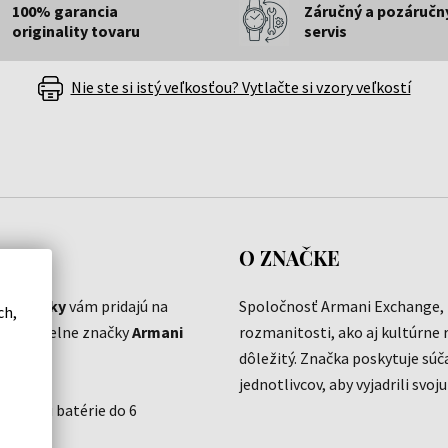
100% garancia
Záručný a pozáručn
originality tovaru
servis
Nie ste si istý veľkosťou? Vytlačte si vzory veľkostí
O ZNAČKE
e hodinky
vám pridajú na
Spoločnosť Armani Exchange, z
ch,
aním z dielne značky
Armani
rozmanitosti, ako aj kultúrne r
dôležitý. Značka poskytuje sú
jednotlivcov, aby vyjadrili svoj
 výmenu batérie do 6