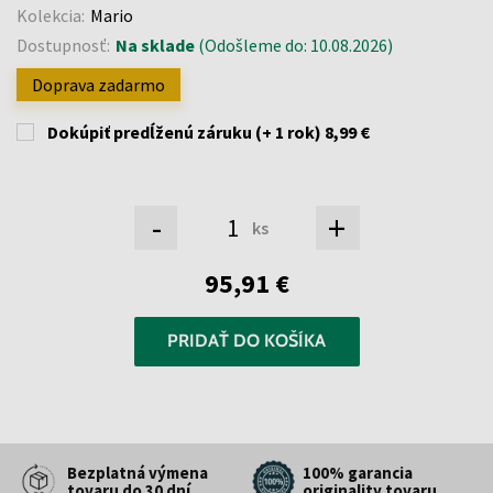
Kolekcia:
Mario
Dostupnosť:
Na sklade
(Odošleme do: 10.08.2026)
Doprava zadarmo
Dokúpiť predĺženú záruku (+ 1 rok)
8,99 €
-
+
ks
95,91 €
PRIDAŤ DO KOŠÍKA
Bezplatná výmena
100% garancia
tovaru do 30 dní
originality tovaru