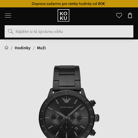
Doprava zadarmo pre všetky hodinky od 80€
Originálne
parfémy
a
hodinky
na
jednom
mieste
Hodinky
Muži