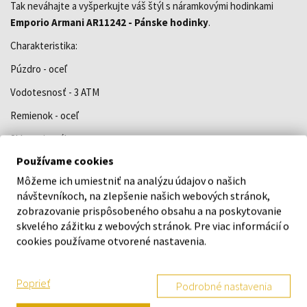
Tak neváhajte a vyšperkujte váš štýl s náramkovými hodinkami
Emporio Armani AR11242 - Pánske hodinky
.
Charakteristika:
Púzdro - oceľ
Vodotesnosť - 3 ATM
Remienok - oceľ
Sklo - minerálne
Používame cookies
Rozmery - 43 x 12 mm
Môžeme ich umiestniť na analýzu údajov o našich
Typ strojčeka - Quartz/batéria
návštevníkoch, na zlepšenie našich webových stránok,
Tvar púzdra - okrúhly
zobrazovanie prispôsobeného obsahu a na poskytovanie
skvelého zážitku z webových stránok. Pre viac informácií o
Farba ciferníku - čierna
cookies používame otvorené nastavenia.
Štýl - elegantné
Stav - nový
Poprieť
Podrobné nastavenia