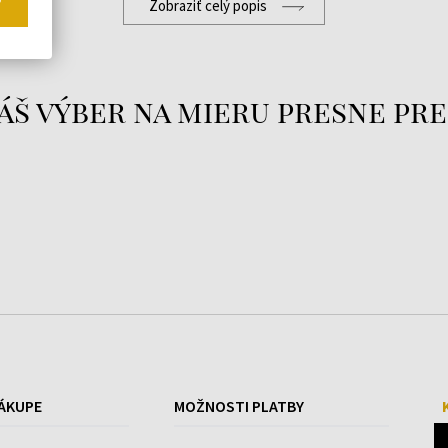
Zobraziť celý popis
značka rozšírila aj o dámske k
tvary, jemné remienky a trbli
Swarovski. Dnes tak Festina po
do mesta aj na spoločenské uda
áš výber na mieru presne pre
K najznámejším modelovým rad
odolné kolekcie The Originals.
Festina kombinujú atraktívny di
vhodné pre mužov aj ženy, pre 
hľadajú štýlový doplnok na kaž
ÁKUPE
MOŽNOSTI PLATBY