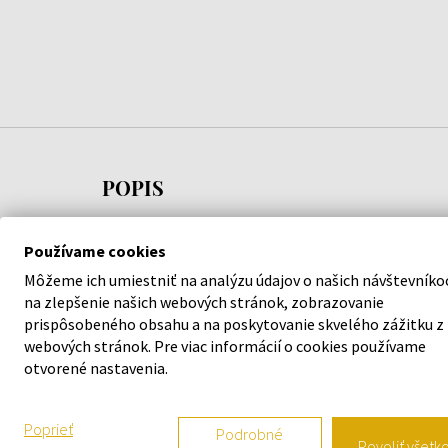
POPIS
Pánske hodinky
FESTINA 23000/5
vám pridajú na ele
Používame cookies
kvalitným spracovaním z dielne značky
Festina
sa 
Môžeme ich umiestniť na analýzu údajov o našich návštevníko
vedľa.
na zlepšenie našich webových stránok, zobrazovanie
prispôsobeného obsahu a na poskytovanie skvelého zážitku z
Garantujeme 100 % originalitu tovaru a bezplatnú
webových stránok. Pre viac informácií o cookies používame
mesiacov. Za produktmi v našej ponuke si stojíme.
otvorené nastavenia.
Tak neváhajte a vyšperkujte váš štýl s náramkový
Poprieť
Podrobné
23000/5
.
Povoliť všetk