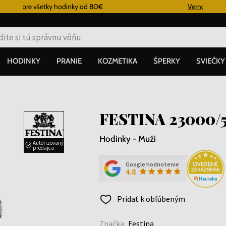
od 80€
Vernostný systém
HODINKY
PRANIE
KOZMETIKA
ŠPERKY
SVIEČKY
FESTINA 23000/
Hodinky - Muži
Autorizovaný
predajca
Google hodnotenie
4.8
Pridať k obľúbeným
Značka:
Festina