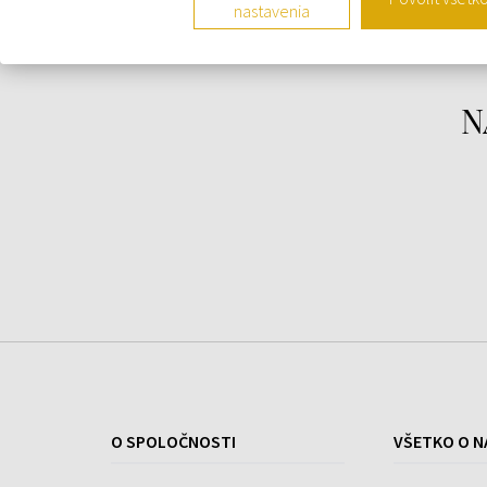
nastavenia
Rodina: CONNECTED
Farba puzdra: sivá
Farba remienka: modrá
N
Materiál puzdra: titán
Strojček: batériový (quartz)
Vodotesnosť: 3 ATM
Šírka: 44 mm
Šírka náramku: 22,8 mm
Tvar: okrúhly
Materiál náramku: silikón
Stopky: áno
Dátum: áno
O SPOLOČNOSTI
VŠETKO O N