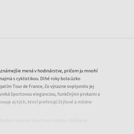
jznámejšie mená v hodinárstve, pričom ju mnohí
ajmä s cyklistikou. Dlhé roky bola úzko
atím Tour de France, čo výrazne ovplyvnilo jej
vyniká športovou eleganciou, funkčnými prvkami a
ovuje aj tých, ktorí preferujú štýlové a módne
všetkým pánske športové modely, obľúbené
obustnej konštrukcii. Postupom času sa však