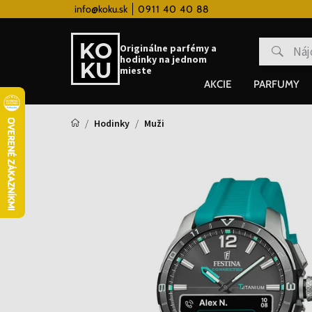
 systém
info@koku.sk
0911 40 40 88
Doprava zadarmo pre všetky hodinky 
Originálne parfémy a
hodinky na jednom
mieste
AKCIE
PARFUMY
Hodinky
Muži