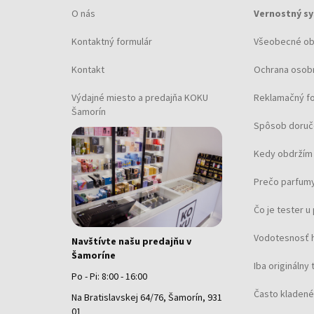
O nás
Vernostný s
Kontaktný formulár
Všeobecné o
Kontakt
Ochrana osob
Výdajné miesto a predajňa KOKU
Reklamačný f
Šamorín
Spôsob doruč
Kedy obdržím 
Prečo parfumy
Čo je tester 
Vodotesnosť 
Navštívte našu predajňu v
Šamoríne
Iba originálny 
Po - Pi: 8:00 - 16:00
Často kladené
Na Bratislavskej 64/76, Šamorín, 931
01