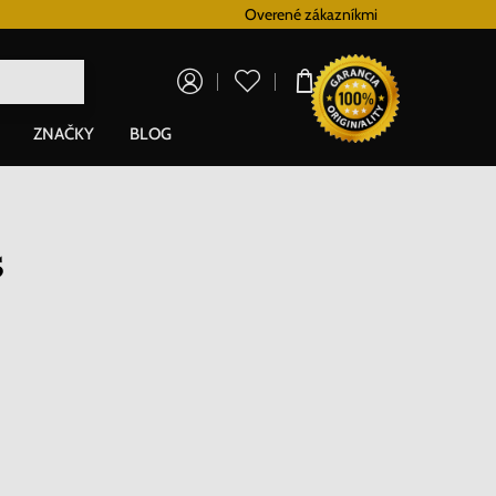
Doprava zadarmo pre všetky hodinky od 80€
Overené zákazníkmi
0,00 €
ZNAČKY
BLOG
5