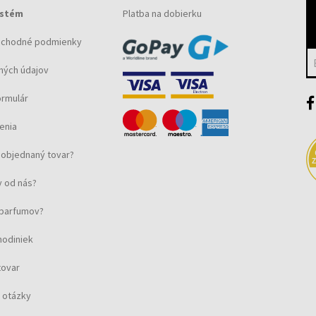
ystém
Platba na dobierku
bchodné podmienky
ných údajov
ormulár
enia
objednaný tovar?
 od nás?
u parfumov?
hodiniek
tovar
 otázky