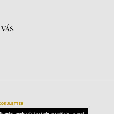
olekcie, v ktorých priťahujú pozornosť elegantné
etavé prvky, často doplnené kamienkami
núka hodinky, ktoré sa hodia do práce, na šport,
losti.
 vás
ám patria športové Festina Chrono a pestré a
 Ich silnou stránkou je univerzálnosť – hodinky
zajn, dobrú kvalitu a priaznivú cenu. Preto sú
milovníkov športovej elegancie aj pre tých, ktorí
dý deň.
KOKULETTER
Novinky, trendy a ďalšie skvelé veci môžete dostávať