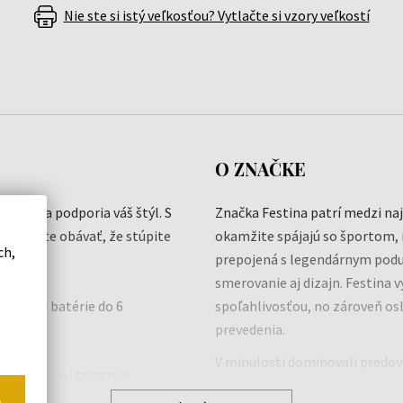
Nie ste si istý veľkosťou? Vytlačte si vzory veľkostí
O ZNAČKE
gancii a podporia váš štýl. S
Značka Festina patrí medzi na
nemusíte obávať, že stúpite
okamžite spájajú so športom, n
ch,
prepojená s legendárnym poduj
smerovanie aj dizajn. Festina 
 výmenu batérie do 6
spoľahlivosťou, no zároveň osl
prevedenia.
V minulosti dominovali predo
mi hodinkami
FESTINA
najmä vďaka chronografom a r
o