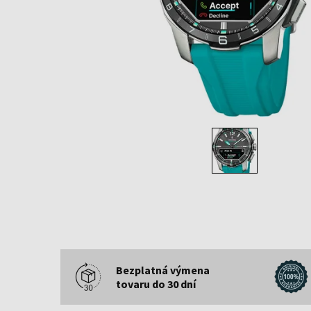
Bezplatná výmena
tovaru do 30 dní