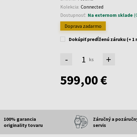
Kolekcia:
Connected
Dostupnosť:
Na externom sklade
(O
Doprava zadarmo
Dokúpiť predĺženú záruku (+ 1 
-
+
ks
599,00 €
100% garancia
Záručný a pozáručn
originality tovaru
servis