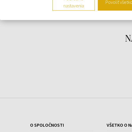
Povoliť všetk
MK3512 - Dámske hodinky
.
nastavenia
Charekteristika:
Puzdro – oceľ
N
Rozmer - 33 x 8 mm
Remienok - oceľ
Ciferník – okrúhly
Farba cíferníka - zlatá
Sklíčko – minerálne
Vodotesnosť – 5 ATM
Strojček - Quartz (batéria)
O SPOLOČNOSTI
VŠETKO O N