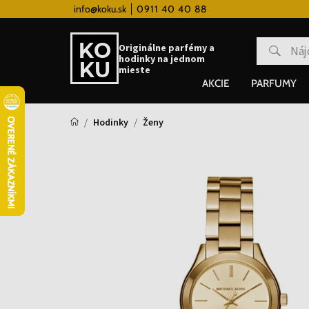
 hodinky od 80€
info@koku.sk
0911 40 40 88
Vernostný systém
Originálne parfémy a
hodinky na jednom
mieste
AKCIE
PARFUMY
Hodinky
Ženy