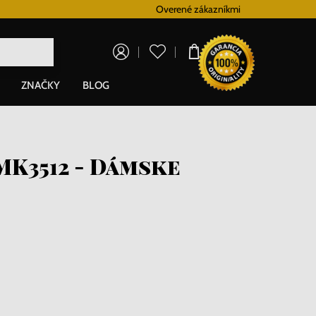
Vernostný systém
Overené zákazníkmi
Doprava zadarm
0,00 €
ZNAČKY
BLOG
MK3512 - Dámske