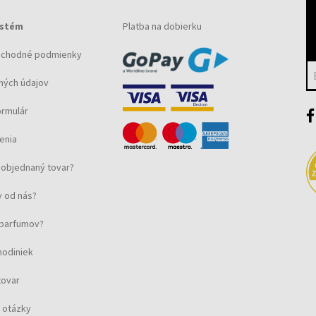
ystém
Platba na dobierku
bchodné podmienky
ných údajov
ormulár
enia
objednaný tovar?
 od nás?
u parfumov?
hodiniek
tovar
 otázky