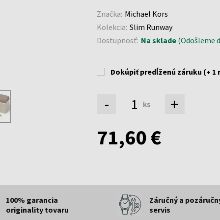
Značka:
Michael Kors
Kolekcia:
Slim Runway
Dostupnosť:
Na sklade
(Odošleme do
Dokúpiť predĺženú záruku (+ 1 
-
+
ks
71,60 €
100% garancia
Záručný a pozáručn
originality tovaru
servis