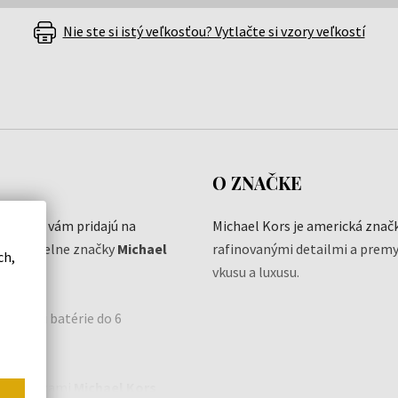
Nie ste si istý veľkosťou? Vytlačte si vzory veľkostí
O ZNAČKE
hodinky
vám pridajú na
Michael Kors je americká značk
aním z dielne značky
Michael
rafinovanými detailmi a prem
ch,
vkusu a luxusu.
 výmenu batérie do 6
mi hodinkami
Michael Kors