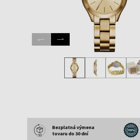
Bezplatná výmena
tovaru do 30 dní