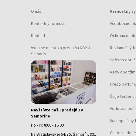
O nás
Vernostný s
Kontaktný formulár
Všeobecné o
Kontakt
Ochrana osob
Výdajné miesto a predajňa KOKU
Reklamačný f
Šamorín
Spôsob doruč
Kedy obdržím 
Prečo parfumy
Čo je tester 
Vodotesnosť 
Navštívte našu predajňu v
Šamoríne
Iba originálny 
Po - Pi: 8:00 - 16:00
Často kladené
Na Bratislavskej 64/76, Šamorín, 931