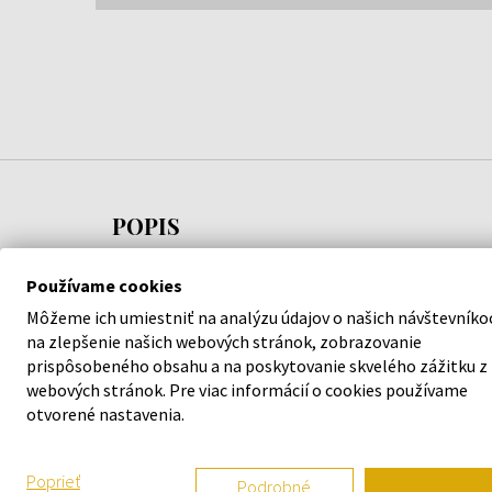
POPIS
Dámske hodinky
Michael Kors MK3512 - Dámske 
Používame cookies
elegancii a podporia váš štýl. S kvalitným spracov
Môžeme ich umiestniť na analýzu údajov o našich návštevníko
Kors
sa nemusíte obávať, že stúpite vedľa.
na zlepšenie našich webových stránok, zobrazovanie
prispôsobeného obsahu a na poskytovanie skvelého zážitku z
webových stránok. Pre viac informácií o cookies používame
Garantujeme 100 % originalitu tovaru a bezplatnú
otvorené nastavenia.
mesiacov. Za produktmi v našej ponuke si stojíme.
Tak neváhajte a vyšperkujte váš štýl s náramkový
Poprieť
Podrobné