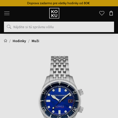
Doprava zadarmo pre všetky hodinky od 80€
Originálne
parfémy
a
hodinky
na
jednom
mieste
Hodinky
Muži