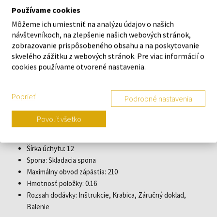
Hrúbka puzdra: 15
Používame cookies
Limitovaná edícia: X / 300, Áno
Môžeme ich umiestniť na analýzu údajov o našich
Tvar puzdra: Okrúhla
návštevníkoch, na zlepšenie našich webových stránok,
Šírka puzdra: 42
zobrazovanie prispôsobeného obsahu a na poskytovanie
Spodná časť puzdra: Sklené dno, skrutkované
skvelého zážitku z webových stránok. Pre viac informácií o
cookies používame otvorené nastavenia.
Pohlavie: Mužské
Korunka: Skrutkovaná
Sklo: Antireflexné, Zafírové sklo
Poprieť
Podrobné nastavenia
Osvetlenie: Iluminované indexy, Iluminované ručičky
Štýl: Potápač
Povoliť všetko
Materiál remienka: Nerezová oceľ
Farba remienka: Strieborná
Šírka úchytu: 12
Spona: Skladacia spona
Maximálny obvod zápästia: 210
Hmotnosť položky: 0.16
Rozsah dodávky: Inštrukcie, Krabica, Záručný doklad,
Balenie