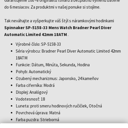
Garantujeme 100 % originalitu tovaru a bezplatnú výmenu batérie
do 6 mesiacov. Za produktmi v našej ponuke si stojíme.
Tak neváhajte a vyšperkujte váš štýl s náramkovými hodinkami
Spinnaker SP-5158-33 Mens Watch Bradner Pearl Diver
Automatic Limited 42mm 18ATM
.
Výrobné číslo: SP-5158-33
Séria výrobcu: Bradner Pearl Diver Automatic Limited 42mm
18ATM
Funkcie: Dátum, Minúta, Sekunda, Hodina
Pohyb: Automatický
Ozubený mechanizmus: Japonsko, 24 kameňov
Farba ciferníka: Modrá
Displej: Analógový
Vodotesnosť: 18
Luneta: proti smeru hodinových ručičiek, Otočná
Povrchová úprava: Matná
Farba puzdra: Strieborná
Materiál puzdra: Nerezová oceľ