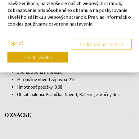
návštevníkoch, na zlepšenie našich webových stránok,
Zadná časť puzdra: Šroubovacia, Spodná časť z nerezovej
zobrazovanie prispôsobeného obsahu a na poskytovanie
ocele
skvelého zážitku z webových stránok. Pre viac informácií o
Pohlavie: Muži
cookies používame otvorené nastavenia.
Sklo: Minerálne sklo, S zafírovou úpravou
Osvetlenie: Osvetlené ručičky, Osvetlené indexy
Štýl: Klasický
Poprieť
Podrobné nastavenia
Materiál pásky: Teľacia koža
Povoliť všetko
Farba pásky: Čierna
Šírka pásky: 20
Spona: Spona na pracku
Maximálny obvod zápästia: 220
Hmotnosť položky: 0.08
Obsah balenia: Krabička, Návod, Balenie, Záručný dok.
O ZNAČKE