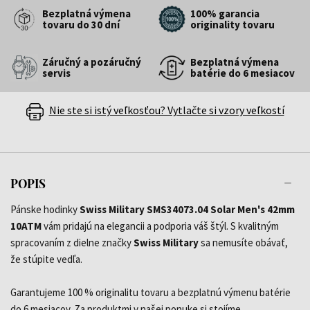
Bezplatná výmena
100% garancia
tovaru do 30 dní
originality tovaru
Záručný a pozáručný
Bezplatná výmena
servis
batérie do 6 mesiacov
Nie ste si istý veľkosťou? Vytlačte si vzory veľkostí
POPIS
Pánske hodinky
Swiss Military SMS34073.04 Solar Men's 42mm
10ATM
vám pridajú na elegancii a podporia váš štýl. S kvalitným
spracovaním z dielne značky
Swiss Military
sa nemusíte obávať,
že stúpite vedľa.
Garantujeme 100 % originalitu tovaru a bezplatnú výmenu batérie
do 6 mesiacov. Za produktmi v našej ponuke si stojíme.