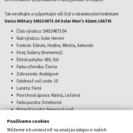
Tak neváhajte a vyšperkujte váš štýl s náramkovými hodinkami
Swiss Military SMS34073.04 Solar Men's 42mm 10ATM
.
Číslo výrobcu: SMS34073.04
Rad výrobcu: Solar Herren
Funkcie: Dátum, Hodina, Minúta, Sekunda
Stroj: Solárny (kremenný)
Štítok pohybu: 430, ISA
Farba ciferníka: Čierna
Zobrazenie: Analógové
Odolnosť voči vode: 10
Luneta: Fixná
Povrchová úprava: Matná, Leštená
Farba puzdra: Strieborná
Materiál puzdra: Nerezová oceľ
Hrúbka puzdra: 10
Používame cookies
Tvar puzdra: Okrúhly
Môžeme ich umiestniť na analýzu údajov o našich
Šírka puzdra: 42