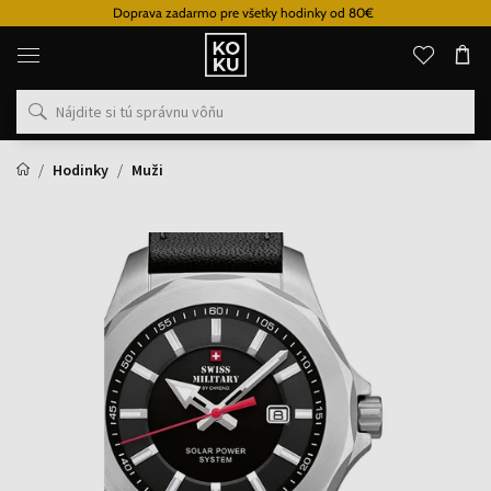
Doprava zadarmo pre všetky hodinky od 80€
Originálne
parfémy
a
hodinky
na
jednom
mieste
Hodinky
Muži