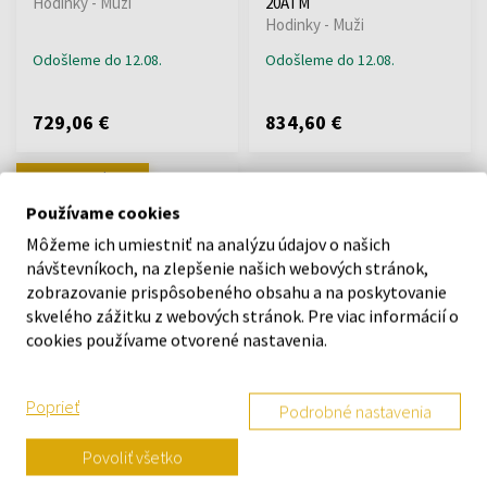
Hodinky - Muži
20ATM
Hodinky - Muži
Odošleme do 12.08.
Odošleme do 12.08.
729,06 €
834,60 €
Doprava zadarmo
Používame cookies
Môžeme ich umiestniť na analýzu údajov o našich
návštevníkoch, na zlepšenie našich webových stránok,
zobrazovanie prispôsobeného obsahu a na poskytovanie
skvelého zážitku z webových stránok. Pre viac informácií o
Swiss Military SMA34106.15
cookies používame otvorené nastavenia.
Mens Watch Automatic
Open-Heart Diver 42mm
20ATM
Poprieť
Podrobné nastavenia
Hodinky - Muži
Odošleme do 12.08.
Povoliť všetko