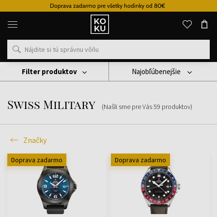
Doprava zadarmo pre všetky hodinky od 80€
Originálne
parfémy
a
hodinky
na
jednom
mieste
Filter produktov
Najobľúbenejšie
Značky
Swiss Military
Swiss Military
(Našli sme pre Vás
59
produktov
)
Značky
Doprava zadarmo
Doprava zadarmo