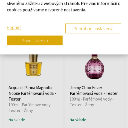
Od 20ml - do 100ml
75ml - Toaletné vody -
skvelého zážitku z webových stránok. Pre viac informácií o
Tester - Ženy
cookies používame otvorené nastavenia.
Na sklade
Na sklade
Poprieť
Podrobné nastavenia
39,98 €
94,71 €
52,40 €
od
do
Povoliť všetko
Acqua di Parma Magnolia
Jimmy Choo Fever
Nobile Parfémovaná voda -
Parfémovaná voda - Tester
Tester
100ml - Parfémové vody -
100ml - Parfémové vody -
Tester - Ženy
Tester - Ženy
Na sklade
Na sklade