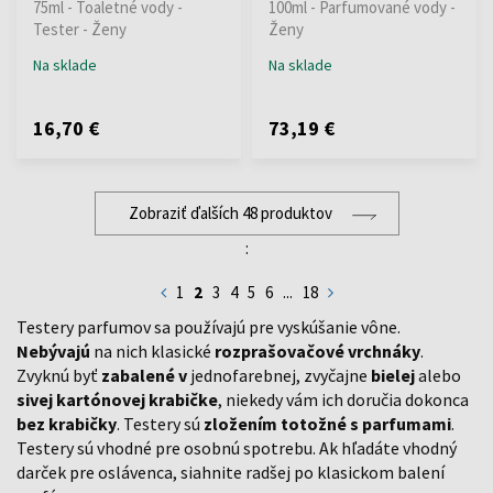
75ml - Toaletné vody -
100ml - Parfumované vody -
Tester - Ženy
Ženy
Na sklade
Na sklade
16,70 €
73,19 €
Zobraziť ďalších 48 produktov
:
1
2
3
4
5
6
...
18
Testery parfumov sa používajú pre vyskúšanie vône.
Nebývajú
na nich klasické
rozprašovačové
vrchnáky
.
Zvyknú byť
zabalené v
jednofarebnej, zvyčajne
bielej
alebo
sivej kartónovej krabičke
, niekedy vám ich doručia dokonca
bez krabičky
. Testery sú
zložením totožné s parfumami
.
Testery sú vhodné pre osobnú spotrebu. Ak hľadáte vhodný
darček pre oslávenca, siahnite radšej po klasickom balení