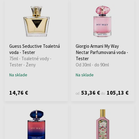
Guess Seductive Toaletná
Giorgio Armani My Way
voda - Tester
Nectar Parfumovaná voda -
75ml - Toaletné vody -
Tester
Tester - Ženy
Od 30ml - do 90ml
Na sklade
Na sklade
14,76 €
53,36 €
105,13 €
od
do