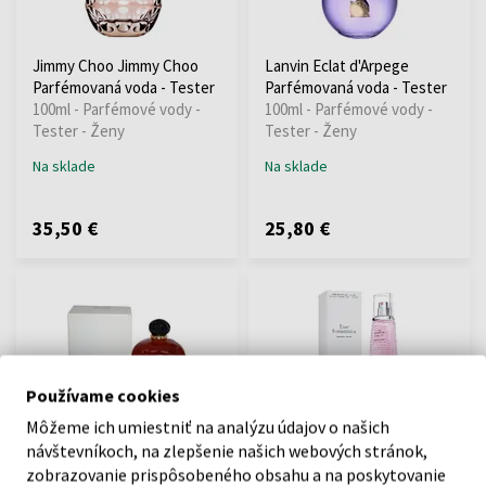
Jimmy Choo Jimmy Choo
Lanvin Eclat d'Arpege
Parfémovaná voda - Tester
Parfémovaná voda - Tester
100ml - Parfémové vody -
100ml - Parfémové vody -
Tester - Ženy
Tester - Ženy
Na sklade
Na sklade
35,50 €
25,80 €
Používame cookies
Môžeme ich umiestniť na analýzu údajov o našich
Christian Dior Hypnotic
Givenchy Live Irresistible
návštevníkoch, na zlepšenie našich webových stránok,
Poison Toaletná voda -
Blossom Crush Toaletná
zobrazovanie prispôsobeného obsahu a na poskytovanie
Tester
voda - Tester