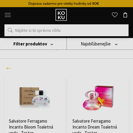
Vernostný systém
Originálne
parfémy
a
hodinky
na
jednom
mieste
Filter produktov
Najobľúbenejšie
Testery
(Našli sme pre Vás
850
produktov
)
Salvatore Ferragamo
Salvatore Ferragamo
Incanto Bloom Toaletná
Incanto Dream Toaletná
voda - Tester
voda - Tester